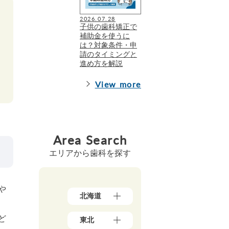
2026.07.28
子供の歯科矯正で
補助金を使うに
は？対象条件・申
請のタイミングと
進め方を解説
View more
Area Search
エリアから歯科を探す
や
北海道
北
ど
東北
海