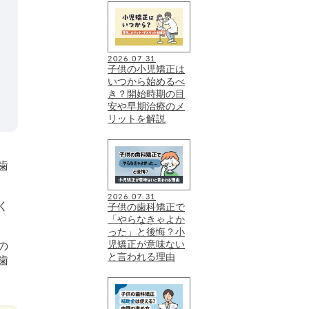
2026.07.31
子供の小児矯正は
いつから始めるべ
き？開始時期の目
安や早期治療のメ
リットを解説
歯
2026.07.31
く
子供の歯科矯正で
「やらなきゃよか
った」と後悔？小
児矯正が意味ない
の
と言われる理由
歯