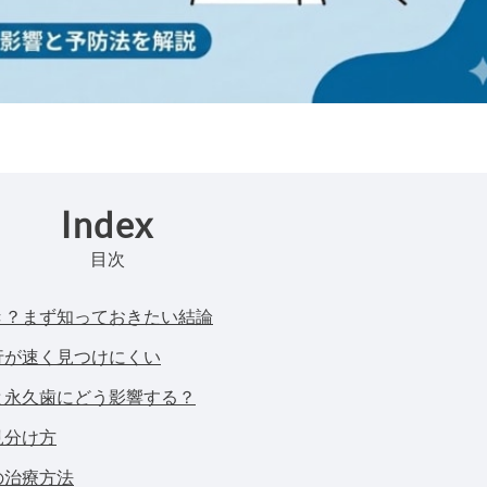
Index
目次
き？まず知っておきたい結論
行が速く見つけにくい
と永久歯にどう影響する？
見分け方
の治療方法