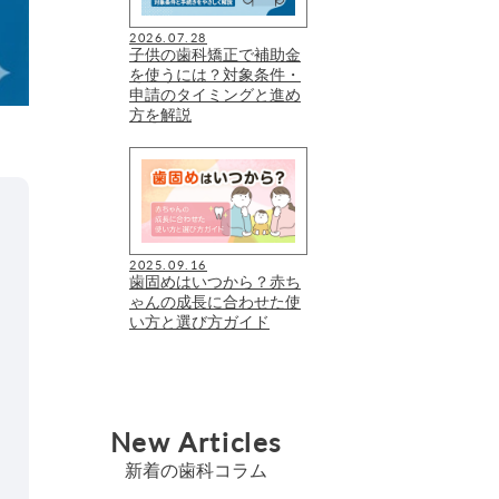
2026.07.28
子供の歯科矯正で補助金
を使うには？対象条件・
申請のタイミングと進め
方を解説
2025.09.16
歯固めはいつから？赤ち
ゃんの成長に合わせた使
い方と選び方ガイド
New Articles
新着の歯科コラム