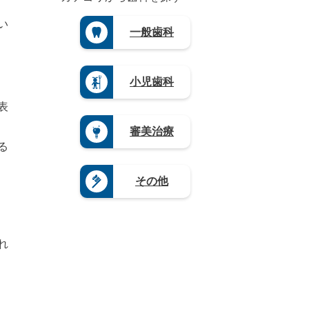
根
県
長
徳
城
長
県
（3）
崎
島
県
野
い
（3）
県
滋
一般歯科
県
（3）
県
山
（4）
賀
（3）
（4）
栃
口
県
熊
木
岐
県
（5）
本
県
阜
（4）
県
奈
小児歯科
（1
県
（4）
良
9）
（9）
県
大
表
群
静
（4）
分
馬
岡
県
和
審美治療
県
県
（4）
歌
（5）
（1
る
山
宮
2）
県
崎
愛
（8）
県
その他
知
（3）
県
鹿
（2
児
0）
島
県
れ
（1
2）
沖
縄
県