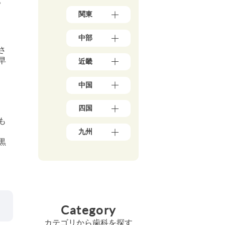
。
道
青
（1
関東
森
7）
県
東
（3）
中部
京
岩
都
さ
手
新
（1
早
県
近畿
潟
7
（4）
県
8）
大
秋
（5）
神
中国
阪
田
石
奈
府
県
川
川
岡
（3
（5）
県
四国
県
山
9）
宮
（5）
（5
県
も
兵
城
愛
0）
富
（1
庫
九州
県
媛
山
千
0）
県
（3）
黒
県
県
葉
鳥
（1
福
山
（5）
（4）
県
取
3）
岡
形
香
（2
福
県
県
京
県
川
1）
井
（3）
（4
都
（4）
県
県
埼
広
8）
府
福
（6）
（3）
玉
島
（2
佐
島
高
県
山
県
5）
賀
県
Category
知
（1
梨
（8）
県
三
（5）
県
8）
県
島
（4）
重
（4）
カテゴリから歯科を探す
（4）
茨