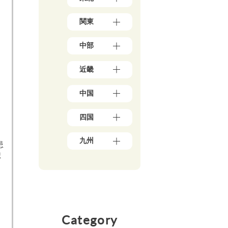
道
青
（1
関東
森
7）
県
東
（3）
中部
京
岩
都
手
新
（1
県
近畿
潟
7
（4）
県
8）
大
秋
（5）
神
中国
阪
田
石
奈
府
県
川
川
岡
（3
（5）
県
四国
県
山
9）
宮
（5）
（5
県
兵
城
愛
0）
富
（1
庫
九州
県
媛
山
患
千
0）
県
（3）
県
県
葉
ま
鳥
（1
福
山
（5）
（4）
県
取
3）
岡
形
香
（2
福
県
県
京
県
川
1）
井
（3）
（4
都
（4）
県
県
埼
広
8）
府
福
（6）
（3）
玉
島
（2
佐
島
高
県
山
県
5）
賀
県
Category
知
（1
梨
（8）
県
三
（5）
県
8）
県
島