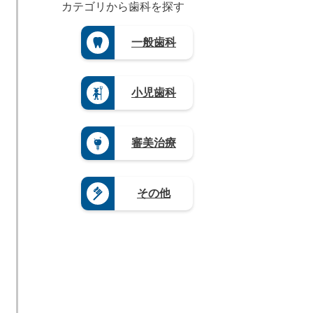
（4）
重
（4）
カテゴリから歯科を探す
（4）
茨
根
県
長
徳
城
長
県
（3）
崎
島
県
野
（3）
県
滋
一般歯科
県
（3）
県
山
（4）
賀
（3）
（4）
栃
口
県
熊
木
岐
県
（5）
本
県
阜
（4）
県
奈
小児歯科
（1
県
（4）
良
9）
（9）
県
大
群
静
（4）
分
馬
岡
県
和
審美治療
県
県
（4）
歌
（5）
（1
山
宮
2）
県
崎
愛
（8）
県
その他
知
（3）
県
鹿
（2
児
0）
島
県
（1
2）
沖
縄
県