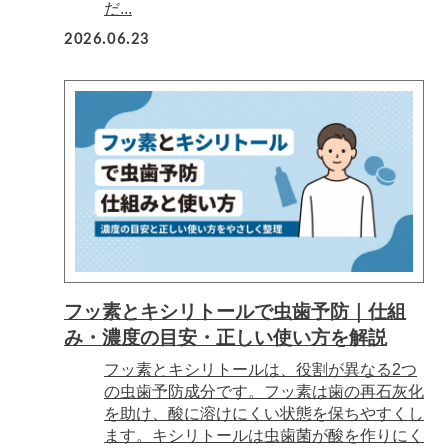
だ...
2026.06.23
フッ素とキシリトールで虫歯予防｜仕組
み・濃度の目安・正しい使い方を解説
フッ素とキシリトールは、役割が異なる2つ
の虫歯予防成分です。フッ素は歯の再石灰化
を助け、酸に溶けにくい状態を保ちやすくし
ます。キシリトールは虫歯菌が酸を作りにく