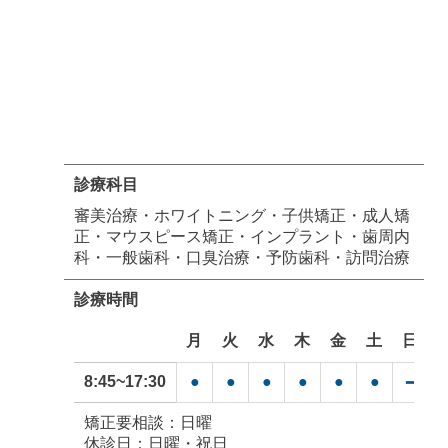
診療科目
審美治療・ホワイトニング・子供矯正・成人矯
正・マウスピース矯正・インプラント・歯周内
科・一般歯科・口臭治療・予防歯科・訪問治療
診療時間
月
火
水
木
金
土
日
8:45~17:30
●
●
●
●
●
●
━
矯正要相談：日曜
休診日：日曜・祝日