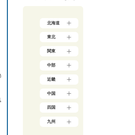
北海道
北
東北
海
道
青
（1
関東
森
7）
県
東
（3）
中部
京
岩
都
手
新
帰
（1
県
近畿
潟
7
（4）
県
8）
大
秋
（5）
神
中国
阪
田
石
奈
府
気
県
川
川
岡
（3
（5）
県
四国
県
山
9）
宮
（5）
（5
県
兵
城
愛
0）
富
（1
庫
九州
県
媛
山
千
0）
県
（3）
県
県
葉
鳥
（1
福
山
（5）
（4）
県