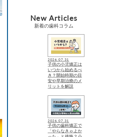
New Articles
新着の歯科コラム
2026.07.31
子供の小児矯正は
いつから始めるべ
き？開始時期の目
安や早期治療のメ
リットを解説
2026.07.31
子供の歯科矯正で
「やらなきゃよか
った」と後悔？小