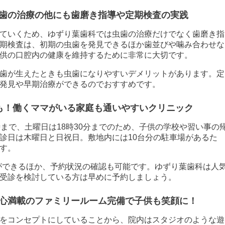
歯の治療の他にも歯磨き指導や定期検査の実践
ていくため、ゆずり葉歯科では虫歯の治療だけでなく歯磨き指
期検査は、初期の虫歯を発見できるほか歯並びや噛み合わせな
供の口腔内の健康を維持するために非常に大切です。
歯が生えたときも虫歯になりやすいデメリットがあります。定
発見や早期治療ができるのでおすすめです。
も！働くママがいる家庭も通いやすいクリニック
まで、土曜日は18時30分までのため、子供の学校や習い事の
診日は木曜日と日祝日。敷地内には10台分の駐車場があるた
す。
ができるほか、予約状況の確認も可能です。ゆずり葉歯科は人
受診を検討している方は早めに予約しましょう。
心満載のファミリールーム完備で子供も笑顔に！
をコンセプトにしていることから、院内はスタジオのような遊