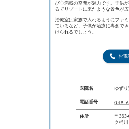
び心満載の空間が魅力です。子供が
るでリゾートに来たような景色が広
治療室は家族で入れるようにファミ
ているなど、子供が治療に専念でき
けられるでしょう。
お電
医院名
ゆずり
048-6
電話番号
住所
〒36
ク桶川