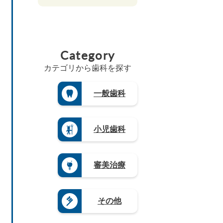
取
3）
岡
形
香
（2
福
県
県
京
県
川
1）
井
（3）
（4
都
（4）
県
県
埼
広
8）
府
福
（6）
（3）
玉
島
（2
佐
島
高
県
山
県
5）
賀
県
Category
知
（1
梨
（8）
県
三
（5）
県
8）
県
島
（4）
重
（4）
カテゴリから歯科を探す
（4）
茨
根
県
長
徳
城
長
県
（3）
崎
島
県
野
（3）
県
滋
一般歯科
県
（3）
県
山
（4）
賀
（3）
（4）
栃
口
県
熊
木
岐
県
（5）
本
県
阜
（4）
県
奈
小児歯科
（1
県
（4）
良
9）
（9）
県
大
群
静
（4）
分
馬
岡
県
和
審美治療
県
県
（4）
歌
（5）
（1
山
宮
2）
県
崎
愛
（8）
県
その他
知
（3）
県
鹿
（2