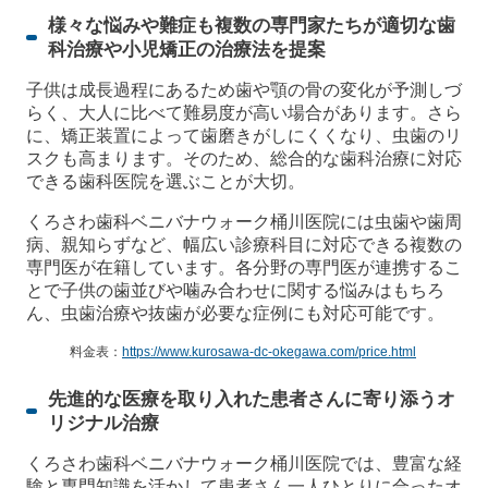
様々な悩みや難症も複数の専門家たちが適切な歯
科治療や小児矯正の治療法を提案
子供は成長過程にあるため歯や顎の骨の変化が予測しづ
らく、大人に比べて難易度が高い場合があります。さら
に、矯正装置によって歯磨きがしにくくなり、虫歯のリ
スクも高まります。そのため、総合的な歯科治療に対応
できる歯科医院を選ぶことが大切。
くろさわ歯科ベニバナウォーク桶川医院には虫歯や歯周
病、親知らずなど、幅広い診療科目に対応できる複数の
専門医が在籍しています。各分野の専門医が連携するこ
とで子供の歯並びや噛み合わせに関する悩みはもちろ
ん、虫歯治療や抜歯が必要な症例にも対応可能です。
料金表：
https://www.kurosawa-dc-okegawa.com/price.html
先進的な医療を取り入れた患者さんに寄り添うオ
リジナル治療
くろさわ歯科ベニバナウォーク桶川医院では、豊富な経
験と専門知識を活かして患者さん一人ひとりに合ったオ