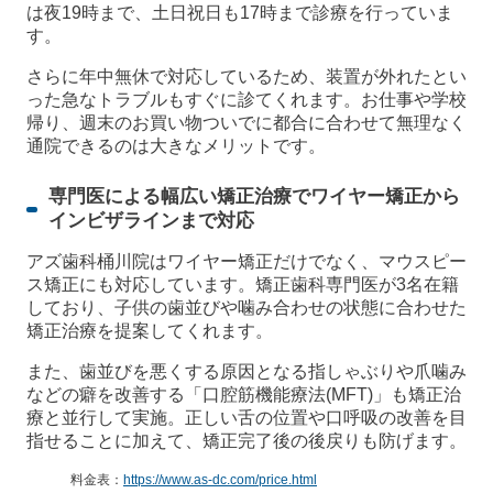
は夜19時まで、土日祝日も17時まで診療を行っていま
す。
さらに年中無休で対応しているため、装置が外れたとい
った急なトラブルもすぐに診てくれます。お仕事や学校
帰り、週末のお買い物ついでに都合に合わせて無理なく
通院できるのは大きなメリットです。
専門医による幅広い矯正治療でワイヤー矯正から
インビザラインまで対応
アズ歯科桶川院はワイヤー矯正だけでなく、マウスピー
ス矯正にも対応しています。矯正歯科専門医が3名在籍
しており、子供の歯並びや噛み合わせの状態に合わせた
矯正治療を提案してくれます。
また、歯並びを悪くする原因となる指しゃぶりや爪噛み
などの癖を改善する「口腔筋機能療法(MFT)」も矯正治
療と並行して実施。正しい舌の位置や口呼吸の改善を目
指せることに加えて、矯正完了後の後戻りも防げます。
料金表：
https://www.as-dc.com/price.html