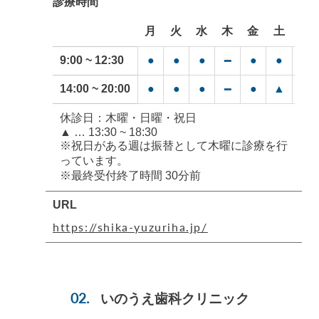
診療時間
月
火
水
木
金
土
日
9:00 ~ 12:30
●
●
●
●
●
━
━
14:00 ~ 20:00
●
●
●
●
▲
━
━
休診日：木曜・日曜・祝日
▲ … 13:30 ~ 18:30
※祝日がある週は振替として木曜に診療を行
っています。
※最終受付終了時間 30分前
URL
https://shika-yuzuriha.jp/
いのうえ歯科クリニック