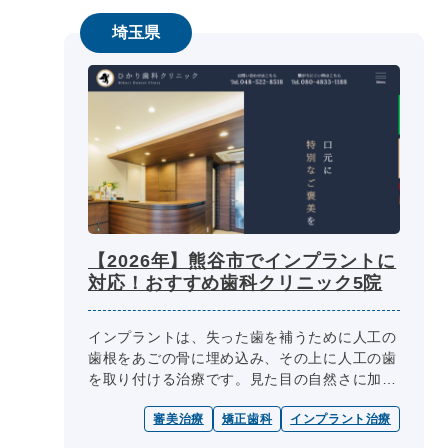
埼玉県
【2026年】熊谷市でインプラントに
対応！おすすめ歯科クリニック5院
インプラントは、失った歯を補うために人工の
歯根をあごの骨に埋め込み、その上に人工の歯
を取り付ける治療です。見た目の自然さに加
え、噛みやすさの向上を目指せるため、入れ歯
審美治療
矯正歯科
インプラント治療
やブリッジに代わる方法として検討さ...