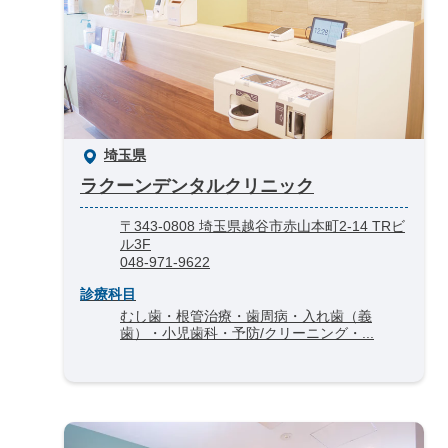
埼玉県
ラクーンデンタルクリニック
〒343-0808 埼玉県越谷市赤山本町2-14 TRビ
ル3F
048-971-9622
診療科目
むし歯・根管治療・歯周病・入れ歯（義
歯）・小児歯科・予防/クリーニング・...