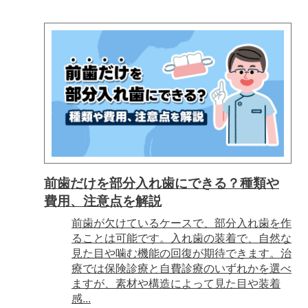
前歯だけを部分入れ歯にできる？種類や
費用、注意点を解説
前歯が欠けているケースで、部分入れ歯を作
ることは可能です。入れ歯の装着で、自然な
見た目や噛む機能の回復が期待できます。治
療では保険診療と自費診療のいずれかを選べ
ますが、素材や構造によって見た目や装着
感...