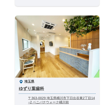
埼玉県
ゆずり葉歯科
〒363-0029 埼玉県桶川市下日出谷東2丁目14
−2 ベニバナウォーク桶川前