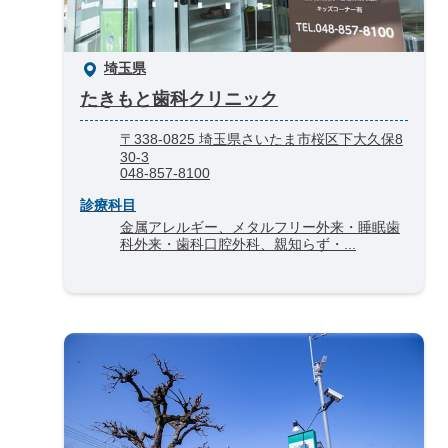
埼玉県
たきもと歯科クリニック
〒338-0825 埼玉県さいたま市桜区下大久保8
30-3
048-857-8100
診療科目
金属アレルギー、メタルフリー外来・睡眠歯
科外来・歯科口腔外科、親知らず・...