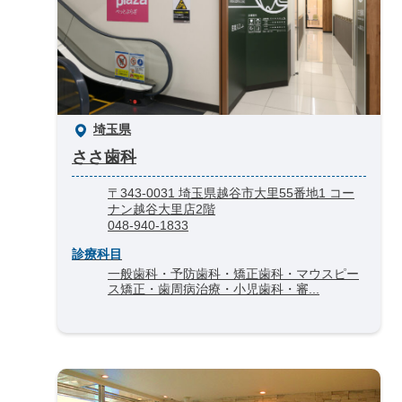
埼玉県
ささ歯科
〒343-0031 埼玉県越谷市大里55番地1 コー
ナン越谷大里店2階
048-940-1833
診療科目
一般歯科・予防歯科・矯正歯科・マウスピー
ス矯正・歯周病治療・小児歯科・審...