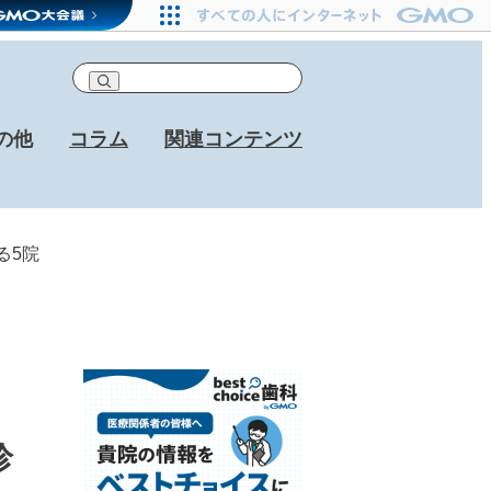
の他
コラム
関連コンテンツ
る5院
診