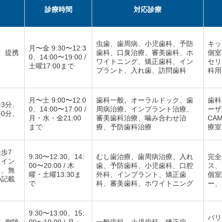
ス
診療時間
対応診療
虫歯、歯周病、小児歯科、予防
キッ
月〜金 9:30〜12:3
、提携
歯科、口臭治療、審美歯科、ホ
個室
0、14:00〜19:00 /
ワイトニング、矯正歯科、イン
セリ
土曜17:00まで
プラント、入れ歯、訪問歯科
科用3
月〜土 9:00〜12:0
歯科一般、オーラルドック、歯
歯科
3分、
0、14:00〜17:00 /
周病治療、インプラント治療、
ーザ
0分、
月・水・金21:00
審美歯科治療、噛み合わせ治
CA
まで
療、予防歯科治療
療室
歩7
9:30〜12:30、14:
むし歯治療、歯周病治療、入れ
完全
コイン
00〜20:00 / 木
歯、予防歯科、小児歯科、口腔
ス、
り、無
曜・土曜13:30ま
外科、インプラント、矯正歯
個室
の記載
で
科、審美歯科、ホワイトニング
ー、
9:30〜13:00、15:
バリ
、御陵
00〜19:00 / 月・
一般歯科、小児歯科、矯正歯