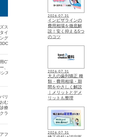
予約・
院内環境・設備
相談方法
2026.07.31
インビザラインの
電話、W
費用相場を徹底解
ズスペース、半個室診療室、
EB予
説！安く抑える5つ
タイプの予防治療室、カウン
約、LIN
のコツ
ングルーム、セファロ付き歯
E問い合
DCT、iTero
わせ
用CT、マイクロスコープ、レ
電話、W
ー、口腔内スキャナー、CAD/
eb診療
2026.07.31
Mシステム、個室型の多目的診
予約
大人の歯列矯正 種
類・費用相場・期
間をやさしく解説
｜メリットとデメ
バリアフリー、キッズスペー
電話、2
リットも整理
おむつ交換台、小児用便器、
4時間対
診療室、各診療台のモニタ
応Web
クラスB滅菌器
予約
2026.07.31
アフリー、エレベーター、キ
矯正歯科は認定医