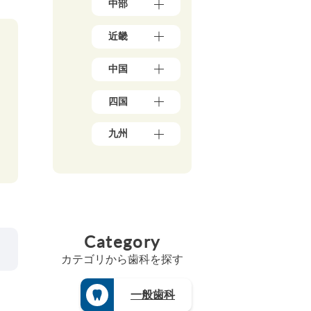
中部
京
岩
都
手
新
（1
県
近畿
潟
5
（4）
県
7）
大
秋
（5）
神
中国
阪
田
石
奈
府
県
川
川
岡
（3
（5）
県
四国
県
山
9）
宮
（5）
（5
県
兵
城
愛
0）
富
（1
庫
九州
県
媛
山
千
0）
県
（3）
県
県
葉
鳥
（1
福
山
（5）
（4）
県
取
3）
岡
形
香
（2
福
県
県
京
県
川
1）
井
（3）
（4
都
（4）
県
県
埼
広
7）
府
福
（6）
（3）
玉
島
（2
佐
島
高
県
山
県
5）
賀
県
Category
知
（1
梨
（8）
県
三
（5）
県
8）
県
島
（4）
重
（4）
カテゴリから歯科を探す
（4）
茨
根
県
長
徳
城
長
県
（3）
崎
島
県
野
（3）
県
滋
一般歯科
県
（3）
県
山
（4）
賀
（3）
（4）
栃