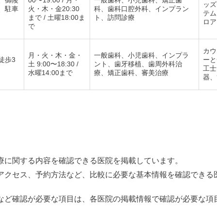
ッズ
、駐車
火・木・金20:30
科、歯科口腔外科、インプラン
テム
まで / 土曜18:00ま
ト、訪問診療
ロア
で
カウ
月・火・木・金・
一般歯科、小児歯科、インプラ
徒歩3
ーと
土 9:00〜18:30 /
ント、歯牙移植、歯周外科治
り
工士
水曜14:00まで
療、矯正歯科、審美治療
器、
療に関する内容を確認できる医院を掲載しています。
アクセス、予約方法など、比較に必要な基本情報を確認できる
など確認が必要な項目は、各医院の掲載情報で確認が必要な項