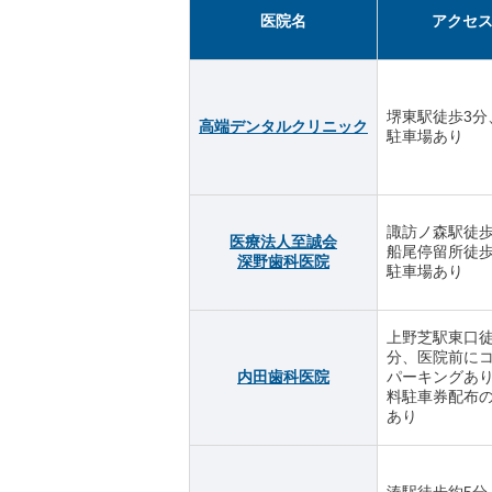
医院名
アクセ
堺東駅徒歩3分
高端デンタルクリニック
駐車場あり
諏訪ノ森駅徒歩
医療法人至誠会
船尾停留所徒歩
深野歯科医院
駐車場あり
上野芝駅東口徒
分、医院前に
内田歯科医院
パーキングあ
料駐車券配布
あり
湊駅徒歩約5分