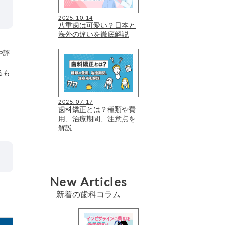
2025.10.14
八重歯は可愛い？日本と
海外の違いを徹底解説
や評
るも
2025.07.17
歯科矯正とは？種類や費
用、治療期間、注意点を
解説
New Articles
新着の歯科コラム