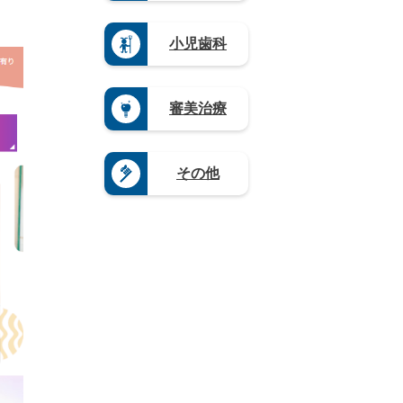
口
県
熊
木
岐
県
（5）
本
県
阜
（4）
県
奈
小児歯科
（1
県
（4）
良
9）
（9）
県
大
群
静
（4）
分
馬
岡
県
和
審美治療
県
県
（4）
歌
（5）
（1
山
宮
2）
県
崎
愛
（8）
県
その他
知
（3）
県
鹿
（2
児
0）
島
県
（1
2）
沖
縄
県
（4）