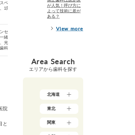
スペース、手術室、滅菌シス
電話、ネ
が人気！呼び方に
、1階診療フロア、2階診療フ
ット予約
よって技術に差が
ある？
View more
ンセリングルーム、ベビーカ
電話、W
一緒に入れる診察室、歯科技
EB予
、光殺菌器、レーザー照射
約、メー
歯科用CT、生体情報モニタ
ル相談
Area Search
エリアから歯科を探す
北海道
北
東北
医院
海
道
青
（1
関東
目と
森
7）
県
東
（3）