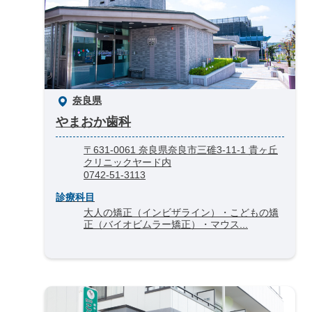
奈良県
やまおか歯科
〒631-0061 奈良県奈良市三碓3-11-1 貴ヶ丘
クリニックヤード内
0742-51-3113
診療科目
大人の矯正（インビザライン）・こどもの矯
正（バイオビムラー矯正）・マウス...