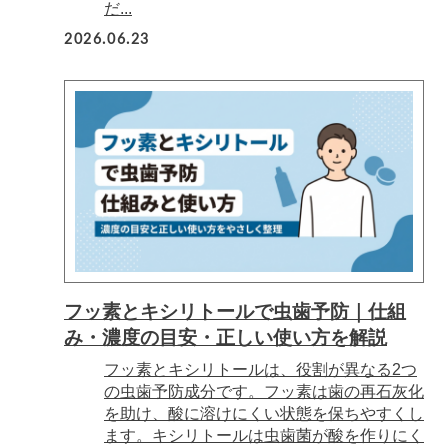
だ...
2026.06.23
フッ素とキシリトールで虫歯予防｜仕組
み・濃度の目安・正しい使い方を解説
フッ素とキシリトールは、役割が異なる2つ
の虫歯予防成分です。フッ素は歯の再石灰化
を助け、酸に溶けにくい状態を保ちやすくし
ます。キシリトールは虫歯菌が酸を作りにく