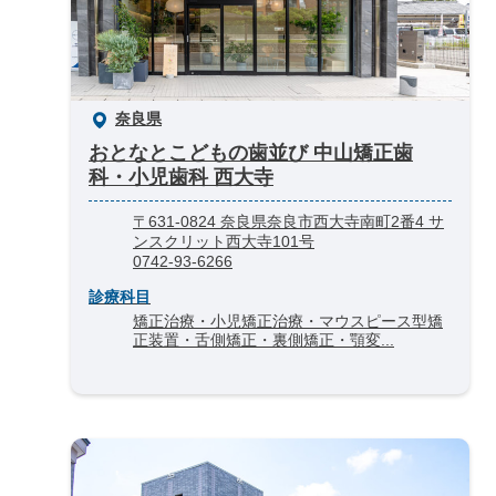
奈良県
おとなとこどもの歯並び 中山矯正歯
科・小児歯科 西大寺
〒631-0824 奈良県奈良市西大寺南町2番4 サ
ンスクリット西大寺101号
0742-93-6266
診療科目
矯正治療・小児矯正治療・マウスピース型矯
正装置・舌側矯正・裏側矯正・顎変...