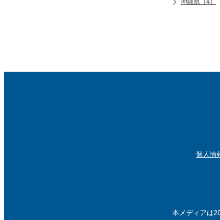
沖縄県（4）
個人情
本メディアは2