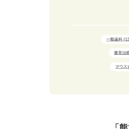
一般歯科 (13
審美治療 
マウスピ
「熊