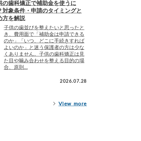
供の歯科矯正で補助金を使うに
？対象条件・申請のタイミングと
め方を解説
子供の歯並びを整えたいと思ったと
き、費用面で「補助金は申請できる
のか」「いつ、どこに手続きすれば
よいのか」と迷う保護者の方は少な
くありません。子供の歯科矯正は見
た目や噛み合わせを整える目的の場
合、原則...
2026.07.28
View more