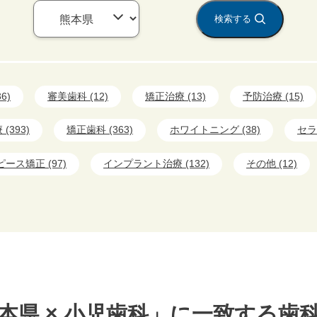
検索する
6)
審美歯科 (12)
矯正治療 (13)
予防治療 (15)
(393)
矯正歯科 (363)
ホワイトニング (38)
セラ
ース矯正 (97)
インプラント治療 (132)
その他 (12)
本県 × 小児歯科」に一致する歯