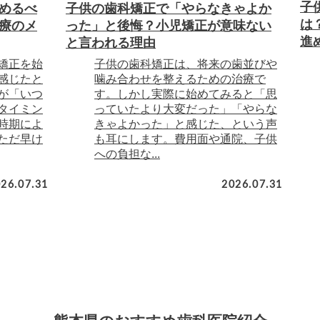
子
めるべ
子供の歯科矯正で「やらなきゃよか
は
療のメ
った」と後悔？小児矯正が意味ない
進
と言われる理由
矯正を始
子供の歯科矯正は、将来の歯並びや
感じたと
噛み合わせを整えるための治療で
が「いつ
す。しかし実際に始めてみると「思
タイミン
っていたより大変だった」「やらな
時期によ
きゃよかった」と感じた、という声
ただ早け
も耳にします。費用面や通院、子供
への負担な...
26.07.31
2026.07.31