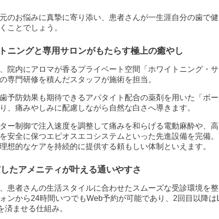
元のお悩みに真摯に寄り添い、患者さんが一生涯自分の歯で健
くことでしょう。
トニングと専用サロンがもたらす極上の癒やし
、院内にアロマが香るプライベート空間「ホワイトニング・サ
の専門研修を積んだスタッフが施術を担当。
歯予防効果も期待できるアパタイト配合の薬剤を用いた「ボー
り、痛みやしみに配慮しながら自然な白さへ導きます。
ター制御で注入速度を調整して痛みを和らげる電動麻酔や、高
を安全に保つエピオスエコシステムといった先進設備を完備。
理想的なケアを持続的に提供する頼もしい体制といえます。
充実したアメニティが叶える通いやすさ
、患者さんの生活スタイルに合わせたスムーズな受診環境を整
ンから24時間いつでもWeb予約が可能であり、2回目以降は
整を済ませる仕組み。