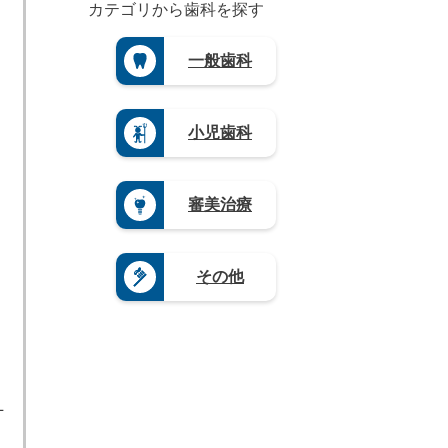
（4）
重
（4）
カテゴリから歯科を探す
（4）
茨
根
県
長
徳
城
長
県
（3）
崎
島
県
野
（3）
県
滋
一般歯科
県
（3）
県
山
（4）
賀
（3）
（4）
栃
口
県
熊
木
岐
県
（5）
本
県
阜
（4）
県
奈
小児歯科
（1
県
（4）
良
9）
（9）
県
大
群
静
（4）
分
馬
岡
県
和
審美治療
県
県
（4）
歌
（5）
（1
山
宮
2）
県
崎
愛
（8）
県
その他
知
（3）
県
鹿
（2
児
0）
島
県
（1
2）
L
沖
縄
県