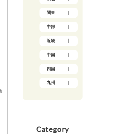
道
青
（1
関東
森
7）
県
東
（3）
中部
京
岩
都
手
新
（1
県
近畿
潟
7
（4）
県
8）
大
秋
（5）
神
中国
阪
田
石
奈
府
県
川
川
岡
（3
（5）
県
四国
県
山
9）
宮
（5）
（5
県
兵
城
愛
0）
富
（1
庫
九州
県
媛
山
千
0）
県
（3）
県
県
葉
矯
鳥
（1
福
山
（5）
（4）
県
取
3）
岡
形
香
（2
福
県
県
京
県
川
1）
井
（3）
（4
都
（4）
県
県
埼
広
8）
府
福
（6）
（3）
玉
島
（2
佐
島
高
県
山
県
5）
賀
県
Category
知
（1
梨
（8）
県
三
（5）
県
8）
県
島