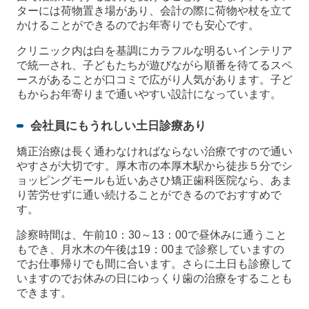
ターには荷物置き場があり、会計の際に荷物や杖を立て
かけることができるのでお年寄りでも安心です。
クリニック内は白を基調にカラフルな明るいインテリア
で統一され、子どもたちが遊びながら順番を待てるスペ
ースがあることが口コミで広がり人気があります。子ど
もからお年寄りまで通いやすい設計になっています。
会社員にもうれしい土日診療あり
矯正治療は長く通わなければならない治療ですので通い
やすさが大切です。厚木市の本厚木駅から徒歩５分でシ
ョッピングモールも近いあさひ矯正歯科医院なら、あま
り苦労せずに通い続けることができるのでおすすめで
す。
診察時間は、午前10：30～13：00で昼休みに通うこと
もでき、月水木の午後は19：00まで診察していますの
でお仕事帰りでも間に合います。さらに土日も診療して
いますのでお休みの日にゆっくり歯の治療をすることも
できます。