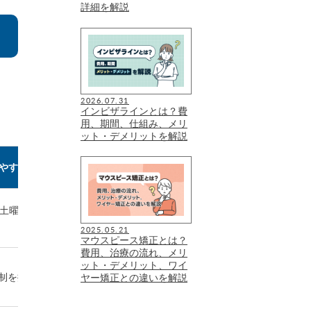
詳細を解説
2026.07.31
インビザラインとは？費
用、期間、仕組み、メリ
ット・デメリットを解説
家族・
やすさ
院内環境・設備への配慮
ライフスタイルへの対
、土曜診療
感染対策や空気環境への配慮
託児サービスあり、親子
が明記
談しやすい
2025.05.21
マウスピース矯正とは？
費用、治療の流れ、メリ
ット・デメリット、ワイ
CT、3Dスキャナー、画像診
女性スタッフが多く子ど
制を採用
ヤー矯正との違いを解説
断ソフトを導入
対応にも配慮