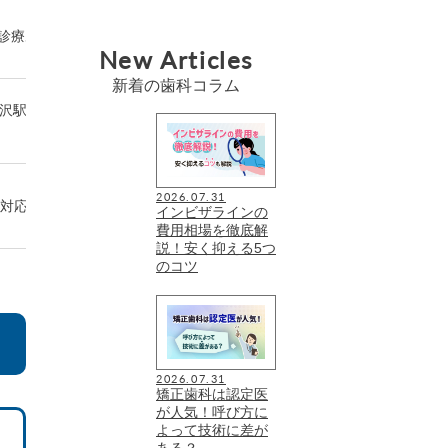
iTeroなどを使った精密検査
診療あり
セカンドオピニオンにも
に対応
New Articles
新着の歯科コラム
金沢駅から
設備の充実や環境整備に取り
小児矯正も含めて検討で
組む
治療方法ごとのリスク説明に
要望に応じて治療方法を
2026.07.31
に対応
インビザラインの
配慮
できる
費用相場を徹底解
説！安く抑える5つ
のコツ
2026.07.31
矯正歯科は認定医
が人気！呼び方に
よって技術に差が
ある？