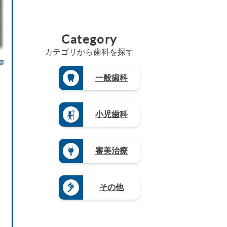
（3）
（4
都
（4）
県
県
埼
広
7）
府
福
（6）
（3）
玉
島
（2
佐
島
高
県
山
県
5）
賀
県
Category
知
（1
梨
（8）
県
三
（5）
県
8）
県
島
（4）
重
（4）
カテゴリから歯科を探す
（4）
茨
根
県
長
徳
城
長
県
（3）
崎
島
県
野
（3）
県
滋
一般歯科
県
（3）
県
山
（4）
賀
（3）
（4）
栃
口
県
熊
木
岐
県
（5）
本
県
阜
（4）
県
奈
小児歯科
（1
県
（4）
良
9）
（9）
県
大
群
静
（4）
分
馬
岡
県
和
審美治療
県
県
（4）
歌
（5）
（1
山
宮
2）
県
崎
愛
（8）
県
その他
知
（3）
県
鹿
（2
児
0）
島