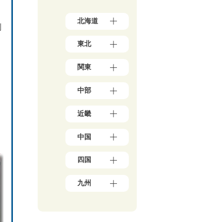
北海道
制
北
東北
海
道
青
（1
さ
関東
森
7）
県
東
（3）
中部
京
岩
都
手
新
（1
県
近畿
潟
5
（4）
県
7）
大
秋
（5）
神
中国
阪
田
石
奈
府
県
川
川
岡
（3
（5）
県
四国
県
山
9）
宮
（5）
（5
県
兵
城
愛
0）
富
（1
庫
九州
県
媛
山
千
0）
県
（3）
県
県
葉
鳥
（1
福
山
（5）
（4）
県
取
3）
岡
形
香
（2
福
県
県
京
県
川
1）
井