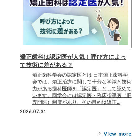
矯正歯科は認定医が人気！呼び方によっ
て技術に差がある？
矯正歯科学会の認定医とは 日本矯正歯科学
会では、矯正治療に関して十分な学識と技術
力がある歯科医師を「認定医」として認めて
います。同学会には認定医・臨床指導医（旧
専門医）制度があり、その目的は矯正...
2026.07.31
View more