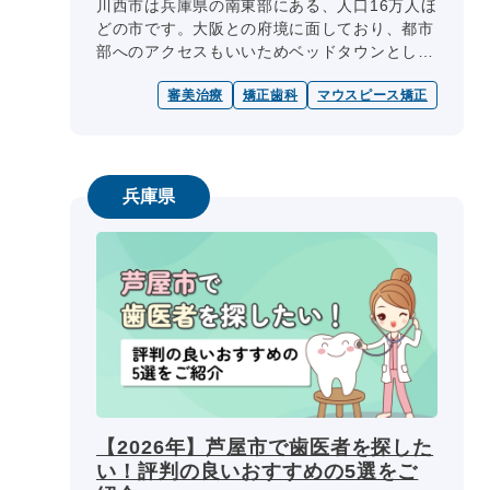
川西市は兵庫県の南東部にある、人口16万人ほ
どの市です。大阪との府境に面しており、都市
部へのアクセスもいいためベッドタウンとして
の一面を持っています。北部は自然が広がり、
審美治療
矯正歯科
マウスピース矯正
南部は住宅や施設の多い市街地で...
兵庫県
【2026年】芦屋市で歯医者を探した
い！評判の良いおすすめの5選をご