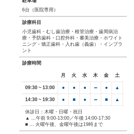
駐車場
6台（医院専用）
診療科目
小児歯科・むし歯治療・根管治療・歯周病治
療・予防歯科・口腔外科・審美治療・ホワイト
ニング・矯正歯科・入れ歯（義歯）・インプラ
ント
診療時間
月
火
水
木
金
土
日
09:30 ~ 13:00
●
●
●
●
▲
━
━
14:30 ~ 19:30
●
■
●
■
▲
━
━
休診日：木曜・日曜・祝日
▲ …午前 9:00-13:00／午後 14:00-17:30
■ … 火曜午後、金曜午後は19時まで