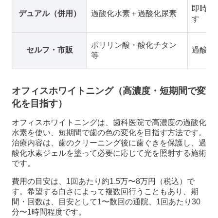
即時性
デュアル（併用）
過酸化水素＋過酸化尿素
す
ポリリン酸・酸化チタン
セルフ・市販
過酸化
等
オフィスホワイトニング（高濃度・短期間で変
化を目指す）
オフィスホワイトニングは、歯科医院で高濃度の過酸化
水素を使い、短期間で歯の色の変化を目指す方法です。
治療内容は、歯のクリーニング後に歯ぐきを保護し、過
酸化水素ジェルを塗って必要に応じて光を照射する施術
です。
費用の目安は、1回あたり約1.5万〜8万円（税込）で
す。希望する白さによって複数回行うこともあり、期
間・回数は、目安として1〜数回の通院、1回あたり30
分〜1時間程度です。