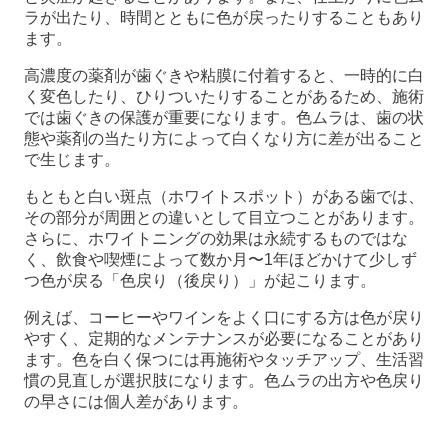
ラが出たり、時間とともに色が戻ったりすることもあり
ます。
高濃度の薬剤が歯ぐきや粘膜に付着すると、一時的に白
く変色したり、ひりついたりすることがあるため、施術
では歯ぐきの保護が重要になります。色ムラは、歯の状
態や薬剤の当たり方によって白くなり方に差が出ること
で生じます。
もともと白い斑点（ホワイトスポット）がある歯では、
その部分が周囲との違いとして目立つことがあります。
さらに、ホワイトニングの効果は永続するものではな
く、飲食や喫煙によって数か月〜1年ほどかけて少しず
つ色が戻る「色戻り（後戻り）」が起こります。
例えば、コーヒーやワインをよく口にする方は色が戻り
やすく、定期的なメンテナンスが必要になることがあり
ます。色を白く保つには再施術やタッチアップ、生活習
慣の見直しが選択肢になります。色ムラの出方や色戻り
の早さには個人差があります。