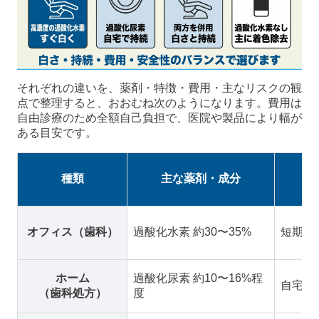
それぞれの違いを、薬剤・特徴・費用・主なリスクの観
点で整理すると、おおむね次のようになります。費用は
自由診療のため全額自己負担で、医院や製品により幅が
ある目安です。
種類
主な薬剤・成分
オフィス（歯科）
過酸化水素 約30〜35%
短期間
ホーム
過酸化尿素 約10〜16%程
自宅で
（歯科処方）
度