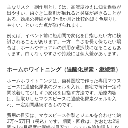
主なリスク・副作用としては、高濃度ゆえに知覚過敏が
出やすい、歯ぐきに薬剤が触れると炎症が起きることが
ある、効果の持続が約3〜6か月と比較的短く色戻りし
やすい、といった点が挙げられます。
例えば、イベント前に短期間で変化を目指したい方に検
討されることがあります。一方、白さを長く保ちたい場
合は、ホームやデュアルの併用が選択肢になることもあ
ります。白くなりやすさや持続には個人差があります。
ホームホワイトニング（過酸化尿素・継続型）
ホームホワイトニングは、歯科医院で作った専用マウス
ピースに過酸化尿素のジェルを入れ、自宅で毎日一定時
間装着して少しずつ変化を目指す方法です。治療内容
は、型取りしたマウスピースに過酸化尿素ジェルを入
れ、一定期間継続するものです。
費用の目安は、マウスピース作製とジェルを合わせて約
2万〜5万円（税込）です。期間・回数は、おおむね2週
間〜1か月程度の継続が目安で、ジェルを追加購入しな