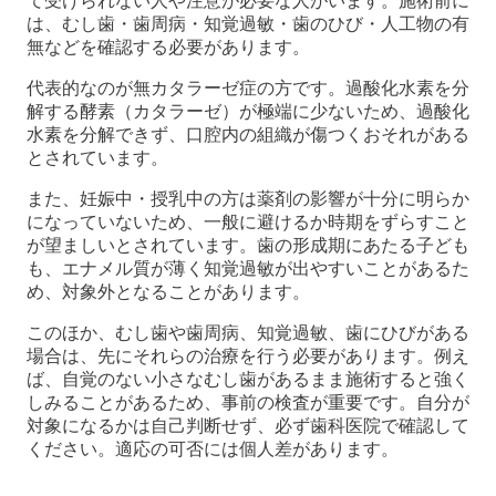
て受けられない人や注意が必要な人がいます。施術前に
は、むし歯・歯周病・知覚過敏・歯のひび・人工物の有
無などを確認する必要があります。
代表的なのが無カタラーゼ症の方です。過酸化水素を分
解する酵素（カタラーゼ）が極端に少ないため、過酸化
水素を分解できず、口腔内の組織が傷つくおそれがある
とされています。
また、妊娠中・授乳中の方は薬剤の影響が十分に明らか
になっていないため、一般に避けるか時期をずらすこと
が望ましいとされています。歯の形成期にあたる子ども
も、エナメル質が薄く知覚過敏が出やすいことがあるた
め、対象外となることがあります。
このほか、むし歯や歯周病、知覚過敏、歯にひびがある
場合は、先にそれらの治療を行う必要があります。例え
ば、自覚のない小さなむし歯があるまま施術すると強く
しみることがあるため、事前の検査が重要です。自分が
対象になるかは自己判断せず、必ず歯科医院で確認して
ください。適応の可否には個人差があります。