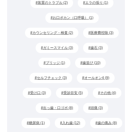
装置のトラブル (2)
エラの張り (1)
お口ポカン（口呼吸） (1)
カウンセリング・検査 (2)
医療費控除 (3)
ガミースマイル (3)
歯石 (3)
ブリッジ (1)
歯並び (10)
セルフチェック (3)
オールオン4 (9)
受け口 (3)
受診目安 (5)
その他 (4)
出っ歯・口ゴボ (8)
頭痛 (3)
糖尿病 (1)
入れ歯 (12)
歯の痛み (8)