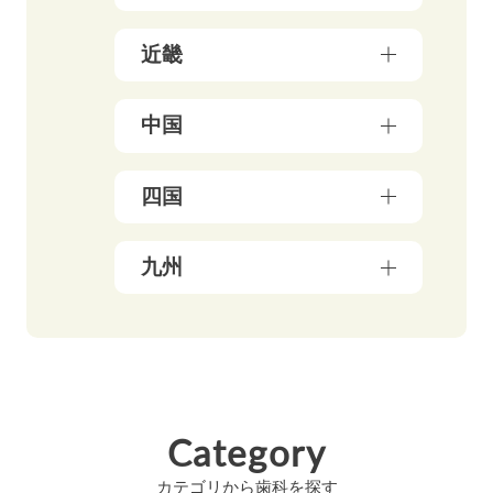
神奈川県（50）
宮城県（3）
新潟県（5）
近畿
千葉県（21）
山形県（4）
石川県（5）
埼玉県（18）
福島県（5）
大阪府（39）
中国
富山県（4）
茨城県（3）
兵庫県（13）
福井県（3）
栃木県（19）
岡山県（10）
四国
京都府（25）
山梨県（4）
群馬県（5）
鳥取県（3）
三重県（3）
長野県（4）
愛媛県（5）
九州
広島県（8）
滋賀県（5）
岐阜県（9）
香川県（6）
島根県（3）
奈良県（4）
福岡県（47）
静岡県（12）
高知県（4）
山口県（4）
和歌山県（8）
佐賀県（4）
愛知県（20）
徳島県（3）
長崎県（4）
Category
熊本県（4）
カテゴリから歯科を探す
大分県（4）