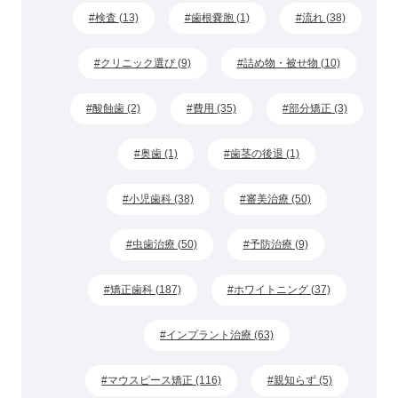
検査 (13)
歯根嚢胞 (1)
流れ (38)
クリニック選び (9)
詰め物・被せ物 (10)
酸蝕歯 (2)
費用 (35)
部分矯正 (3)
奥歯 (1)
歯茎の後退 (1)
小児歯科 (38)
審美治療 (50)
虫歯治療 (50)
予防治療 (9)
矯正歯科 (187)
ホワイトニング (37)
インプラント治療 (63)
マウスピース矯正 (116)
親知らず (5)