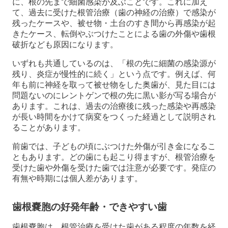
に、根の先まで細菌感染が及ぶことです。これに加え
て、過去に受けた根管治療（歯の神経の治療）で感染が
残ったケースや、被せ物・土台のすき間から再感染が起
きたケース、転倒やぶつけたことによる歯の外傷や歯根
破折なども原因になります。
いずれも共通しているのは、「根の先に細菌の感染源が
残り、炎症が慢性的に続く」という点です。例えば、何
年も前に神経を取って被せ物をした奥歯が、見た目には
問題ないのにレントゲンで根の先に黒い影が写る場合が
あります。これは、過去の治療後に残った感染や再感染
が長い時間をかけて病変をつくった経過として説明され
ることがあります。
前歯では、子どもの頃にぶつけた外傷が引き金になるこ
ともあります。どの歯にも起こり得ますが、根管治療を
受けた歯や外傷を受けた歯では注意が必要です。発症の
有無や時期には個人差があります。
歯根嚢胞の好発年齢・できやすい歯
歯根嚢胞は、根管治療を受けた歯がある程度の年数を経