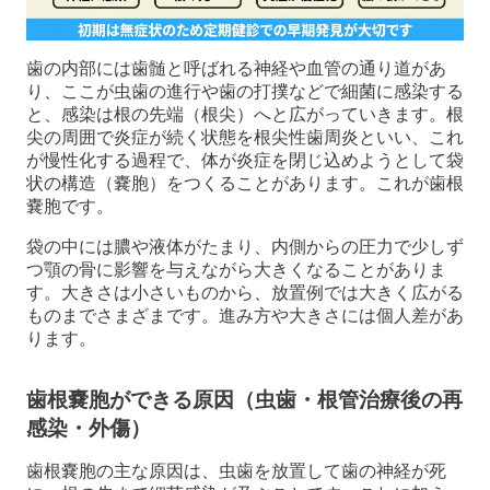
歯の内部には歯髄と呼ばれる神経や血管の通り道があ
り、ここが虫歯の進行や歯の打撲などで細菌に感染する
と、感染は根の先端（根尖）へと広がっていきます。根
尖の周囲で炎症が続く状態を根尖性歯周炎といい、これ
が慢性化する過程で、体が炎症を閉じ込めようとして袋
状の構造（嚢胞）をつくることがあります。これが歯根
嚢胞です。
袋の中には膿や液体がたまり、内側からの圧力で少しず
つ顎の骨に影響を与えながら大きくなることがありま
す。大きさは小さいものから、放置例では大きく広がる
ものまでさまざまです。進み方や大きさには個人差があ
ります。
歯根嚢胞ができる原因（虫歯・根管治療後の再
感染・外傷）
歯根嚢胞の主な原因は、虫歯を放置して歯の神経が死