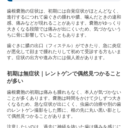
歯根嚢胞の症状は、初期には自覚症状がほとんどなく、
進行するにつれて歯ぐきの腫れや膿、噛んだときの違和
感、痛みなどが現れることがあります。嚢胞がゆっくり
大きくなる段階では痛みが出にくいため、気づかないう
ちに骨に影響していることもあります。
歯ぐきに膿の出口（フィステル）ができたり、急に炎症
が悪化して顔まで腫れたりして初めて受診する方もいま
す。症状の出方や進み方には個人差があります。
初期は無症状｜レントゲンで偶然見つかること
が多い
歯根嚢胞の初期は痛みも腫れもなく、本人が気づかない
ことが多くあります。嚢胞は時間をかけて少しずつ大き
くなるため、急な症状が出にくく、虫歯の治療や別の歯
のレントゲン撮影をした際に、根の先に丸い黒い影とし
て偶然見つかることがあります。
注意したいのは、過去に神経を抜いた歯は痛みを感じに