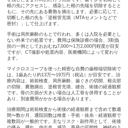
根の先にアクセスし、感染した根の先端を切除するとと
もに、その先にある嚢胞を摘出します。必要に応じて、
切断した根の先を「逆根管充填（MTAセメントなどで
密封）」して仕上げます。
手術は局所麻酔のもとで行われ、多くは入院を必要とし
ない外来での処置です。費用は保険診療の場合、3割負
担の一例としておおむね7,000〜1万2,000円程度が目安
ですが、CT撮影や処置内容、医療機関によって変わり
ます。
マイクロスコープを使った精密な自費の歯根端切除術で
は、1歯あたり約13万〜19万円（税込）が目安です。治
療内容は、術前検査、局所麻酔、歯ぐきの切開、根尖部
の切除、嚢胞摘出、逆根管充填、縫合、術後の経過観察
です。骨の欠損が大きい場合は人工骨を併用することが
あり、別途費用がかかる場合があります。
治療期間は術前検査から術後の経過観察まで含めて数週
間〜数か月、通院回数は検査・手術・抜糸・経過観察で
複数回が一般的です。主なリスク・副作用として、術後
の痛み、腫れ、内出血、感染、再発の可能性、神経や上