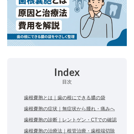
Index
目次
歯根嚢胞とは｜歯の根にできる膿の袋
歯根嚢胞の症状｜無症状から腫れ・痛みへ
歯根嚢胞の診断｜レントゲン・CTでの確認
歯根嚢胞の治療法｜根管治療・歯根端切除