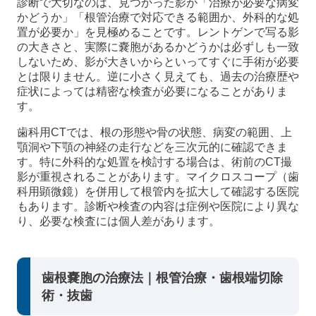
診断で大切なのは、見つかった影が「治療が必要な病変
かどうか」「根管治療で対応できる範囲か、外科的な処
置が必要か」を見極めることです。レントゲンで写る影
の大きさと、実際に嚢胞があるかどうかは必ずしも一致
しないため、影が大きいからといってすぐに手術が必要
とは限りません。逆に小さく見えても、過去の治療歴や
症状によっては精密な検査が必要になることがありま
す。
歯科用CTでは、根の形態や骨の状態、病変の範囲、上
顎洞や下顎の神経の走行などを三次元的に確認できま
す。特に外科的な処置を検討する場合は、術前のCT撮
影が重視されることがあります。マイクロスコープ（歯
科用顕微鏡）を併用して根管内を拡大して確認する医院
もあります。診断や検査の内容は症例や医院により異な
り、必要な検査には個人差があります。
歯根嚢胞の治療法｜根管治療・歯根端切除
術・抜歯