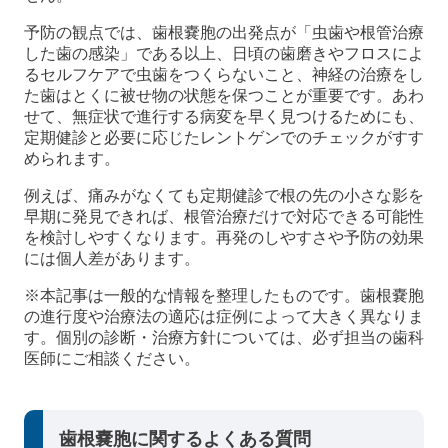
予防の観点では、歯根嚢胞の出発点が「虫歯や根管治療
した歯の感染」である以上、日頃の歯磨きやフロスによ
るセルフケアで虫歯をつくらないこと、神経の治療をし
た歯はとくに被せ物の状態を保つことが重要です。あわ
せて、無症状で進行する病変を早く見つけるためにも、
定期健診と必要に応じたレントゲンでのチェックがすす
められます。
例えば、痛みがなくても定期健診で根の先の小さな影を
早期に発見できれば、根管治療だけで対応できる可能性
を検討しやすくなります。再発のしやすさや予防の効果
には個人差があります。
※本記事は一般的な情報を整理したものです。歯根嚢胞
の進行度や治療法の適応は症例によって大きく異なりま
す。個別の診断・治療方針については、必ず担当の歯科
医師にご相談ください。
歯根嚢胞に関するよくある質問