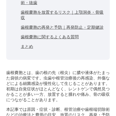
術・抜歯
歯根嚢胞を放置するリスク｜上顎洞炎・骨吸
収
歯根嚢胞の再発と予防｜再発防止・定期健診
歯根嚢胞に関するよくある質問
まとめ
歯根嚢胞とは、歯の根の先（根尖）に膿や液体がたまっ
た袋状の病変です。虫歯や根管治療後の再感染、外傷な
どによる細菌感染が慢性化して生じることがあります。
初期は自覚症状がほとんどなく、レントゲンで偶然見つ
かることが多い一方、放置すると腫れや痛み、骨の吸収
につながることがあります。
本記事では原因・症状・診断、根管治療や歯根端切除術
などの治療法と費用の目安、放置のリスク、再発・予防