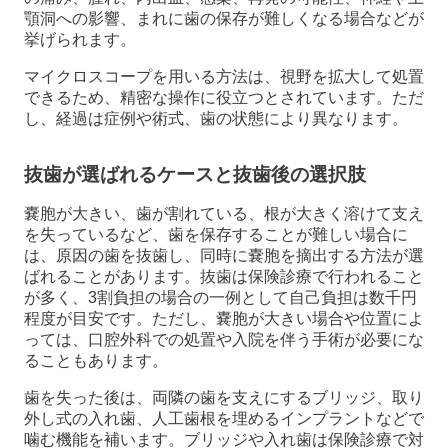
顎洞への影響、まれに歯の保存が難しくなる場合などが
挙げられます。
マイクロスコープを用いる方法は、視野を拡大して処置
できるため、精密な操作に役立つとされています。ただ
し、経過は症例や術式、歯の状態により異なります。
抜歯が選ばれるケースと抜歯後の選択肢
嚢胞が大きい、歯が割れている、根が大きく溶けて支え
を失っているなど、歯を保存することが難しい場合に
は、原因の歯を抜歯し、同時に嚢胞を摘出する方法が選
ばれることがあります。抜歯は保険診療で行われること
が多く、3割負担の場合の一例として自己負担は数千円
程度が目安です。ただし、嚢胞が大きい場合や位置によ
っては、口腔外科での処置や入院を伴う手術が必要にな
ることもあります。
歯を失った後は、両隣の歯を支えにするブリッジ、取り
外し式の入れ歯、人工歯根を埋めるインプラントなどで
噛む機能を補います。ブリッジや入れ歯は保険診療で対