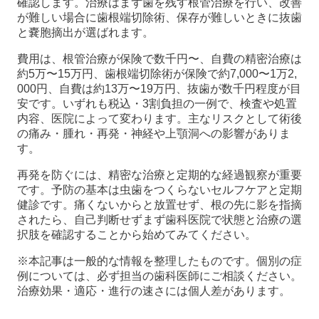
確認します。治療はまず歯を残す根管治療を行い、改善
が難しい場合に歯根端切除術、保存が難しいときに抜歯
と嚢胞摘出が選ばれます。
費用は、根管治療が保険で数千円〜、自費の精密治療は
約5万〜15万円、歯根端切除術が保険で約7,000〜1万2,
000円、自費は約13万〜19万円、抜歯が数千円程度が目
安です。いずれも税込・3割負担の一例で、検査や処置
内容、医院によって変わります。主なリスクとして術後
の痛み・腫れ・再発・神経や上顎洞への影響がありま
す。
再発を防ぐには、精密な治療と定期的な経過観察が重要
です。予防の基本は虫歯をつくらないセルフケアと定期
健診です。痛くないからと放置せず、根の先に影を指摘
されたら、自己判断せずまず歯科医院で状態と治療の選
択肢を確認することから始めてみてください。
※本記事は一般的な情報を整理したものです。個別の症
例については、必ず担当の歯科医師にご相談ください。
治療効果・適応・進行の速さには個人差があります。