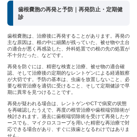
歯根嚢胞の再発と予防｜再発防止・定期健
診
歯根嚢胞は、治療後に再発することがあります。再発の
主な原因は、根の中に細菌が残っていた、被せ物や土台
の適合が悪く再感染した、外科処置での根の先の処置が
不十分だった、などです。
再発を防ぐには、精密な検査と治療、被せ物の適合確
認、そして治療後の定期的なレントゲンによる経過観察
が大切です。予防の基本は、虫歯を放置しないこと、必
要な根管治療を適切に受けること、そして定期健診で早
期に異常を見つけることです。
再発が疑われる場合は、レントゲンやCTで病変の状態
を再確認したうえで、再度の根管治療や歯根端切除術が
検討されます。過去に歯根端切除術を受けて再発したケ
ースでも、マイクロスコープを用いた精密な再治療で対
応できる場合があり、すぐに抜歯となるわけではありま
せん。