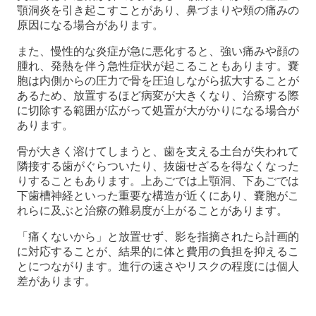
顎洞炎を引き起こすことがあり、鼻づまりや頬の痛みの
原因になる場合があります。
また、慢性的な炎症が急に悪化すると、強い痛みや顔の
腫れ、発熱を伴う急性症状が起こることもあります。嚢
胞は内側からの圧力で骨を圧迫しながら拡大することが
あるため、放置するほど病変が大きくなり、治療する際
に切除する範囲が広がって処置が大がかりになる場合が
あります。
骨が大きく溶けてしまうと、歯を支える土台が失われて
隣接する歯がぐらついたり、抜歯せざるを得なくなった
りすることもあります。上あごでは上顎洞、下あごでは
下歯槽神経といった重要な構造が近くにあり、嚢胞がこ
れらに及ぶと治療の難易度が上がることがあります。
「痛くないから」と放置せず、影を指摘されたら計画的
に対応することが、結果的に体と費用の負担を抑えるこ
とにつながります。進行の速さやリスクの程度には個人
差があります。