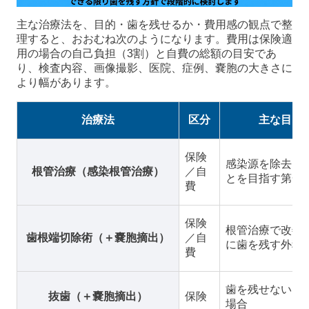
主な治療法を、目的・歯を残せるか・費用感の観点で整
理すると、おおむね次のようになります。費用は保険適
用の場合の自己負担（3割）と自費の総額の目安であ
り、検査内容、画像撮影、医院、症例、嚢胞の大きさに
より幅があります。
治療法
区分
主な目的
保険
感染源を除去し
根管治療（感染根管治療）
／自
とを目指す第一
費
保険
根管治療で改善
歯根端切除術（＋嚢胞摘出）
／自
に歯を残す外科
費
歯を残せない・
抜歯（＋嚢胞摘出）
保険
場合