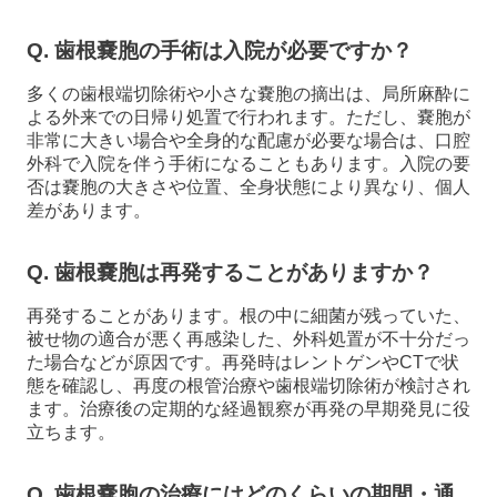
Q. 歯根嚢胞の手術は入院が必要ですか？
多くの歯根端切除術や小さな嚢胞の摘出は、局所麻酔に
よる外来での日帰り処置で行われます。ただし、嚢胞が
非常に大きい場合や全身的な配慮が必要な場合は、口腔
外科で入院を伴う手術になることもあります。入院の要
否は嚢胞の大きさや位置、全身状態により異なり、個人
差があります。
Q. 歯根嚢胞は再発することがありますか？
再発することがあります。根の中に細菌が残っていた、
被せ物の適合が悪く再感染した、外科処置が不十分だっ
た場合などが原因です。再発時はレントゲンやCTで状
態を確認し、再度の根管治療や歯根端切除術が検討され
ます。治療後の定期的な経過観察が再発の早期発見に役
立ちます。
Q. 歯根嚢胞の治療にはどのくらいの期間・通