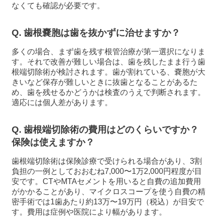
なくても確認が必要です。
Q. 歯根嚢胞は歯を抜かずに治せますか？
多くの場合、まず歯を残す根管治療が第一選択になりま
す。それで改善が難しい場合は、歯を残したまま行う歯
根端切除術が検討されます。歯が割れている、嚢胞が大
きいなど保存が難しいときに抜歯となることがあるた
め、歯を残せるかどうかは検査のうえで判断されます。
適応には個人差があります。
Q. 歯根端切除術の費用はどのくらいですか？
保険は使えますか？
歯根端切除術は保険診療で受けられる場合があり、3割
負担の一例としておおむね7,000〜1万2,000円程度が目
安です。CTやMTAセメントを用いると自費の追加費用
がかかることがあり、マイクロスコープを使う自費の精
密手術では1歯あたり約13万〜19万円（税込）が目安で
す。費用は症例や医院により幅があります。