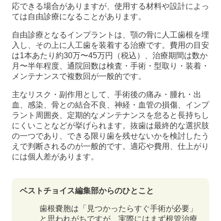
応できる場合がありますが、使用する材料や設計によっ
ては自由診療になることがあります。
自由診療となるインプラントは、顎の骨に人工歯根を埋
入し、その上に人工歯を装着する治療です。費用の目安
は1本あたり約30万〜45万円（税込）、治療期間は数か
月〜半年程度、通院回数は検査・手術・型取り・装着・
メンテナンスで複数回が一般的です。
主なリスク・副作用として、手術後の痛み・腫れ・出
血、感染、骨との結合不良、神経・血管の損傷、インプ
ラント周囲炎、定期的なメンテナンスを怠ると長持ちし
にくいことなどが挙げられます。抜歯は最終的な選択肢
の一つであり、できる限り歯を残せないかを検討したう
えで判断されるのが一般的です。適応や費用、仕上がり
には個人差があります。
ベストチョイス編集部からのひとこと
歯根嚢胞は「見つかったらすぐ手術が必要」
と思われがちですが、実際にはまず根管治療