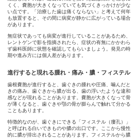
くく、嚢胞が大きくなっていても気づくきっかけが少な
い点です。「治療した歯は痛くならない」と考えて何年
も放置すると、その間に病変が静かに広がっている場合
があります。
無症状であっても病変が進行していることがあるため、
レントゲンで影を指摘されたら、症状の有無にかかわら
ず歯科医師に状態を確認してもらいましょう。発見の時
期や進み方には個人差があります。
進行すると現れる腫れ・痛み・膿・フィステル
歯根嚢胞が進行すると、歯ぐきの腫れや圧痛、噛んだと
きの痛み、歯ぐきから膿が出る、歯の浮いたような違和
感などが現れることがあります。嚢胞が大きくなって骨
が薄くなると、歯ぐきや顎の骨が膨らんで触れて分かる
こともあります。
特徴的なのが、歯ぐきにできる「フィステル（瘻孔）」
と呼ばれる白いできものや膿の出口です。ここから慢性
的に膿が排出されることがあります。フィステルから膿