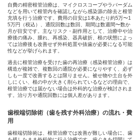
自費の精密根管治療は、マイクロスコープやラバーダム
などを用いて根管内を確認しながら感染源の除去と根管
充填を行う治療です。費用の目安は1本あたり約5万〜1
5万円（税込）、通院回数は数回、期間は数週間〜数か
月が目安です。主なリスク・副作用として、治療中や治
療後の痛み、腫れ、再感染、器具破折、根の状態によっ
ては治療後も改善せず外科処置や抜歯が必要になる可能
性などが挙げられます。
過去に根管治療を受けた歯の再治療（感染根管治療）は
構造が複雑で、複数回の通院が必要になりやすく、必ず
しも一度で改善するとは限りません。被せ物や土台を外
しにくい、根の中が大きく削られているなどの理由で、
根管治療では届かない場合は外科的な治療が検討されま
す。治り方や通院回数には個人差があります。
歯根端切除術（歯を残す外科治療）の流れ・費
用
歯根端切除術は、根管治療では改善が難しい場合に、歯
を残したまま外科的に行う治療です。歯ぐきを切開して