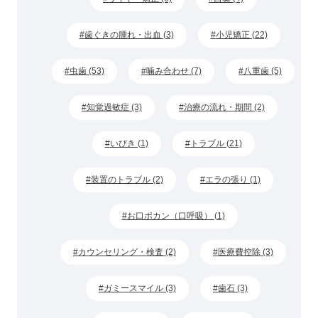
歯ぐきの腫れ・出血 (3)
小児矯正 (22)
虫歯 (53)
噛み合わせ (7)
八重歯 (5)
知覚過敏症 (3)
治療の流れ・期間 (2)
いびき (1)
トラブル (21)
装置のトラブル (2)
エラの張り (1)
お口ポカン（口呼吸） (1)
カウンセリング・検査 (2)
医療費控除 (3)
ガミースマイル (3)
歯石 (3)