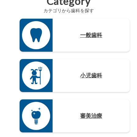
Category
熊本県（4）
カテゴリから歯科を探す
大分県（4）
宮崎県（3）
鹿児島県（12）
一般歯科
沖縄県（4）
小児歯科
審美治療