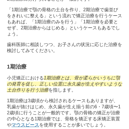
「1期治療で顎の骨格の土台を作り、2期治療で歯並び
をきれいに整える」という流れで矯正治療を行うケース
もあれば、「1期治療のみを行う」「1期治療を必要と
せず、2期治療からはじめる」というケースもあるでし
ょう。
歯科医師に相談しつつ、お子さんの状況に応じた治療を
検討してみてください。
1期治療
小児矯正における
1期治療とは、骨が柔らかいうちに顎
の発育を促し、正しい位置に永久歯が生えやすいような
土台作りを行う治療
を指します。
1期治療は3歳頃から検討されるケースもありますが、
乳歯が抜けはじめ、永久歯が生え揃う前の6・7歳頃〜1
2歳頃に行うことが一般的です。顎の骨格の矯正が治療
の中心となる1期治療では、骨格を矯正する床矯正装置
や
マウスピース
を使用することが多いでしょう。