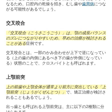
なるため、口腔内の乾燥を招き、むし歯や
歯周病
につな
がる可能性があるでしょう。
交叉咬合
「交叉咬合（こうさこうごう）」は、顎の成長バランス
のズレにつながりやすいため、早めの治療が検討される
ことがある
症例です。
交叉咬合とは、一部のかみ合わせが上下で逆になってい
る（上の歯の内側にあるべき下の歯が外側になってい
る）状態のことで、クロスバイトとも呼ばれます。
上顎前突
上の前歯や上顎全体が通常より前方に突出している「上
顎前突（じょうがくぜんとつ）」
で、矯正治療が検討さ
れることもあるでしょう。
出っ歯とも呼ばれる上顎前突は、主に以下の2種類に分
けられます。