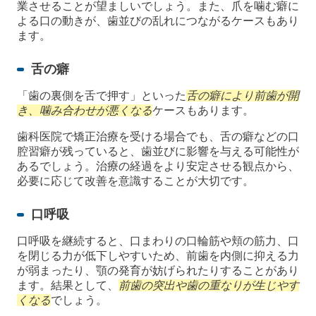
業させることが望ましいでしょう。また、爪を噛む癖に
よる口の動きが、歯並びの乱れにつながるケースもあり
ます。
舌の癖
「歯の裏側を舌で押す」といった
舌の癖により前歯が開
き、噛み合わせが悪くなる
ケースもあります。
歯科医院で矯正治療を受ける場合でも、舌の癖などの口
腔習癖が残っていると、歯並びに影響を与える可能性が
あるでしょう。治療の経過をより安定させる観点から、
必要に応じて改善を意識することが大切です。
口呼吸
口呼吸を継続すると、口まわりの口輪筋や頬の筋力、口
を閉じる力が低下しやすいため、前歯を内側に抑える力
が弱まったり、顎の発育が妨げられたりすることがあり
ます。結果として、
前歯の突出や歯の重なりが生じやす
くなる
でしょう。