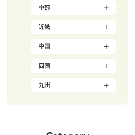
東京都（178）
中部
秋田県（5）
神奈川県（50）
宮城県（3）
新潟県（5）
近畿
千葉県（21）
山形県（4）
石川県（5）
埼玉県（18）
福島県（5）
大阪府（39）
中国
富山県（4）
茨城県（3）
兵庫県（13）
福井県（3）
栃木県（19）
岡山県（10）
四国
京都府（25）
山梨県（4）
群馬県（5）
鳥取県（3）
三重県（3）
長野県（4）
愛媛県（5）
九州
広島県（8）
滋賀県（5）
岐阜県（9）
香川県（6）
島根県（3）
奈良県（4）
福岡県（48）
静岡県（12）
高知県（4）
山口県（4）
和歌山県（8）
佐賀県（4）
愛知県（20）
徳島県（3）
長崎県（4）