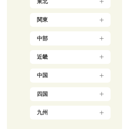
東北
青森県（3）
関東
岩手県（4）
東京都（157）
中部
秋田県（5）
神奈川県（50）
宮城県（3）
新潟県（5）
近畿
千葉県（21）
山形県（4）
石川県（5）
埼玉県（18）
福島県（5）
大阪府（39）
中国
富山県（4）
茨城県（3）
兵庫県（13）
福井県（3）
栃木県（19）
岡山県（10）
四国
京都府（25）
山梨県（4）
群馬県（5）
鳥取県（3）
三重県（3）
長野県（4）
愛媛県（5）
九州
広島県（8）
滋賀県（5）
岐阜県（9）
香川県（6）
島根県（3）
奈良県（4）
福岡県（47）