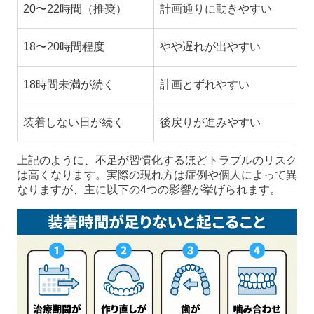
20〜22時間（推奨）
計画通りに動きやすい
リ
18〜20時間程度
やや遅れが出やすい
交
18時間未満が続く
計画とずれやすい
ア
装着しない日が続く
後戻りが進みやすい
再
上記のように、不足が習慣化するほどトラブルのリスク
は高くなります。実際の現れ方は症例や個人によって異
なりますが、主に以下の4つの影響が挙げられます。