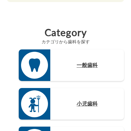
静岡県（12）
高知県（4）
山口県（4）
和歌山県（8）
佐賀県（4）
愛知県（20）
徳島県（3）
長崎県（4）
Category
熊本県（4）
カテゴリから歯科を探す
大分県（4）
宮崎県（3）
鹿児島県（12）
一般歯科
沖縄県（4）
小児歯科