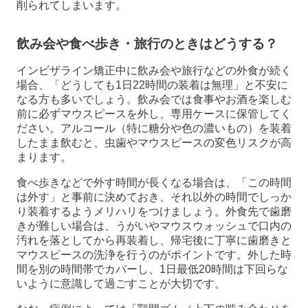
削られてしまいます。
飲み会や食べ歩き・旅行のときはどうする？
インビザライン矯正中に飲み会や旅行などの外食が続く
場合、「どうしても1日22時間の装着は無理」と不安に
なる方も多いでしょう。飲み会では食事やお酒を楽しむ
前に必ずマウスピースを外し、専用ケースに保管してく
ださい。アルコール（特に糖分や色の濃いもの）を装着
したまま飲むと、虫歯やマウスピースの変色リスクが高
まります。
食べ歩きなどで外す時間が長くなる場合は、「この時間
は外す」と事前に決めておき、それ以外の時間でしっか
り装着するようメリハリをつけましょう。外食先で歯磨
きが難しい場合は、うがいやマウスウォッシュで口内の
汚れを落としてから再装着し、帰宅後に丁寧に歯磨きと
マウスピースの洗浄を行うのがポイントです。外した時
間を別の時間帯でカバーし、1日最低20時間は下回らな
いように意識して過ごすことが大切です。