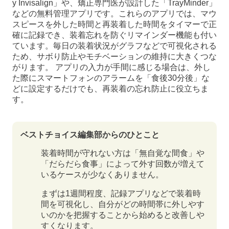
y Invisalign」や、矯正専門医が設計した「TrayMinder」
などの無料管理アプリです。これらのアプリでは、マウ
スピースを外した時間と再装着した時間をタイマーで正
確に記録でき、装着忘れを防ぐリマインダー機能も付い
ています。毎日の装着状況がグラフなどで可視化される
ため、サボり防止やモチベーションの維持に大きくつな
がります。 アプリの入力が手間に感じる場合は、外し
た際にスマートフォンのアラームを「食後30分後」な
どに設定するだけでも、再装着の忘れ防止に役立ちま
す。
ベストチョイス編集部からのひとこと
装着時間が守れない方は「無自覚な間食」や
「だらだら食事」によって外す回数が増えて
いるケースが少なくありません。
まずは1週間程度、記録アプリなどで装着時
間を可視化し、自分がどの時間帯に外しやす
いのかを把握することから始めると改善しや
すくなります。