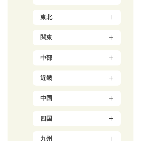
北海道（17）
東北
青森県（3）
関東
岩手県（4）
東京都（178）
中部
秋田県（5）
神奈川県（50）
宮城県（3）
新潟県（5）
近畿
千葉県（21）
山形県（4）
石川県（5）
埼玉県（18）
福島県（5）
大阪府（39）
中国
富山県（4）
茨城県（3）
兵庫県（13）
福井県（3）
栃木県（19）
岡山県（10）
四国
京都府（25）
山梨県（4）
群馬県（5）
鳥取県（3）
三重県（3）
長野県（4）
愛媛県（5）
九州
広島県（8）