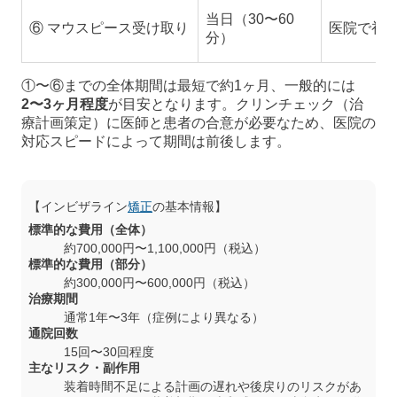
当日（30〜60
⑥ マウスピース受け取り
医院で初
分）
①〜⑥までの全体期間は最短で約1ヶ月、一般的には
2〜3ヶ月程度
が目安となります。クリンチェック（治
療計画策定）に医師と患者の合意が必要なため、医院の
対応スピードによって期間は前後します。
【インビザライン
矯正
の基本情報】
標準的な費用（全体）
約700,000円〜1,100,000円（税込）
標準的な費用（部分）
約300,000円〜600,000円（税込）
治療期間
通常1年〜3年（症例により異なる）
通院回数
15回〜30回程度
主なリスク・副作用
装着時間不足による計画の遅れや後戻りのリスクがあ