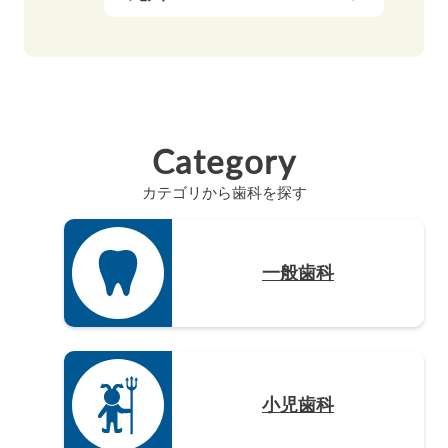
滋賀県（5）
岐阜県（9）
香川県（6）
島根県（3）
奈良県（4）
福岡県（48）
静岡県（12）
高知県（4）
山口県（4）
和歌山県（8）
佐賀県（4）
愛知県（20）
徳島県（3）
長崎県（4）
Category
熊本県（4）
カテゴリから歯科を探す
大分県（4）
宮崎県（3）
鹿児島県（12）
一般歯科
沖縄県（4）
小児歯科