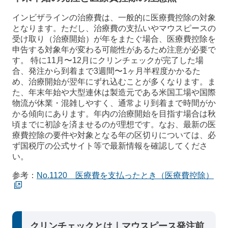
インビザラインの治療費は、一般的に医療費控除の対象
となります。ただし、治療費の支払いやマウスピースの
受け取り（治療開始）が年をまたぐ場合、医療費控除を
申告する対象年が変わる可能性があるため注意が必要で
す。 特に11月〜12月にクリンチェックが完了した場
合、発注から到着まで3週間〜1ヶ月半程度かかるた
め、治療開始が翌年にずれ込むことが多くなります。ま
た、年末年始や大型連休は製造元である米国工場や国際
物流が休業・混雑しやすく、通常より到着まで時間がか
かる傾向にあります。年内の治療開始を目指す場合は秋
頃までに初診を済ませるのが理想です。なお、最新の医
療費控除の要件や対象となる年の区切りについては、必
ず国税庁の公式サイト等で最新情報を確認してくださ
い。
参考：
No.1120 医療費を支払ったとき（医療費控除）
クリンチェックとは｜マウスピース発注前