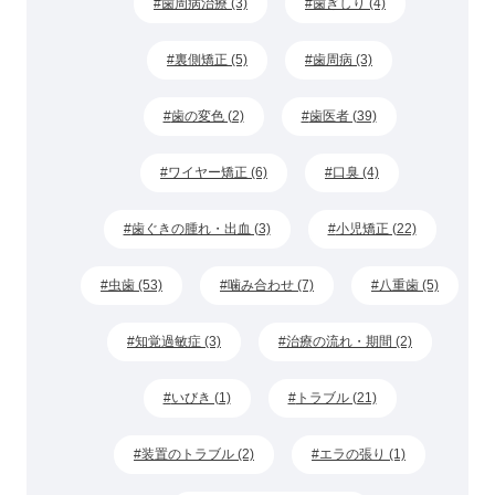
歯周病治療 (3)
歯ぎしり (4)
裏側矯正 (5)
歯周病 (3)
歯の変色 (2)
歯医者 (39)
ワイヤー矯正 (6)
口臭 (4)
歯ぐきの腫れ・出血 (3)
小児矯正 (22)
虫歯 (53)
噛み合わせ (7)
八重歯 (5)
知覚過敏症 (3)
治療の流れ・期間 (2)
いびき (1)
トラブル (21)
装置のトラブル (2)
エラの張り (1)