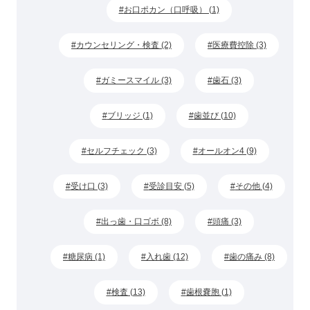
お口ポカン（口呼吸） (1)
カウンセリング・検査 (2)
医療費控除 (3)
ガミースマイル (3)
歯石 (3)
ブリッジ (1)
歯並び (10)
セルフチェック (3)
オールオン4 (9)
受け口 (3)
受診目安 (5)
その他 (4)
出っ歯・口ゴボ (8)
頭痛 (3)
糖尿病 (1)
入れ歯 (12)
歯の痛み (8)
検査 (13)
歯根嚢胞 (1)