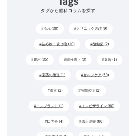
Tags
タグから歯科コラムを探す
流れ (38)
クリニック選び (9)
詰め物・被せ物 (10)
酸蝕歯 (2)
費用 (35)
部分矯正 (3)
奥歯 (1)
歯茎の後退 (1)
セルフケア (50)
滑舌 (2)
顎関節症 (2)
インプラント (1)
インビザライン (80)
口内炎 (4)
矯正治療 (86)