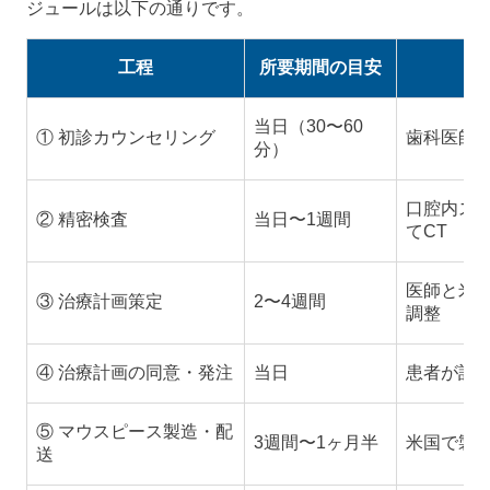
ジュールは以下の通りです。
工程
所要期間の目安
当日（30〜60
① 初診カウンセリング
歯科医師
分）
口腔内ス
② 精密検査
当日〜1週間
てCT
医師と米
③ 治療計画策定
2〜4週間
調整
④ 治療計画の同意・発注
当日
患者が計
⑤ マウスピース製造・配
3週間〜1ヶ月半
米国で製
送