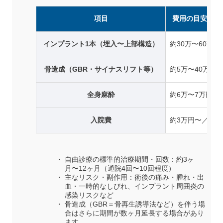
項目
費用の目安（税
インプラント1本（埋入〜上部構造）
約30万〜60万円
骨造成（GBR・サイナスリフト等）
約5万〜40万円
全身麻酔
約6万〜7万円
入院費
約3万円〜／泊
自由診療の標準的治療期間・回数：約3ヶ
月〜12ヶ月（通院4回〜10回程度）
主なリスク・副作用：術後の痛み・腫れ・出
血・一時的なしびれ、インプラント周囲炎の
感染リスクなど
骨造成（GBR＝骨再生誘導法など）を伴う場
合はさらに期間が数ヶ月延長する場合があり
ます