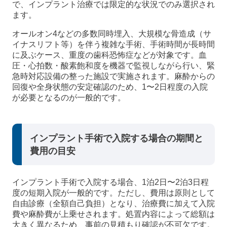
で、インプラント治療では限定的な状況でのみ選択され
ます。
オールオン4などの多数同時埋入、大規模な骨造成（サ
イナスリフト等）を伴う複雑な手術、手術時間が長時間
に及ぶケース、重度の歯科恐怖症などが対象です。血
圧・心拍数・酸素飽和度を機器で監視しながら行い、緊
急時対応設備の整った施設で実施されます。麻酔からの
回復や全身状態の安定確認のため、1〜2日程度の入院
が必要となるのが一般的です。
インプラント手術で入院する場合の期間と
費用の目安
インプラント手術で入院する場合、1泊2日〜2泊3日程
度の短期入院が一般的です。ただし、費用は原則として
自由診療（全額自己負担）となり、治療費に加えて入院
費や麻酔費が上乗せされます。処置内容によって総額は
大きく異なるため、事前の見積もり確認が不可欠です。