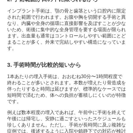
インプラント手術は、顎の骨と歯茎という口腔内に限定
された範囲で行われます。お腹や胸を切開する手術と異
なり、内臓や全身の循環に直接影響を及ぼすことが少な
いため、術後に集中的な全身管理を要する場面が限られ
ます。出血量も通常はコントロールしやすい範囲にとど
まることが多く、外来で完結しやすい構造になっていま
す。
3. 手術時間が比較的短いから
1本あたりの埋入手術は、おおむね30分〜1時間程度で
終わることが多いとされます。本数が増えたり骨造成を
伴ったりすると時間は延びますが、標準的なケースでは
短時間で済むため、体への負担が蓄積しにくいのが特徴
です。
例えば数本程度の埋入であれば、午前中に手術を終えて
午後には帰宅し、安静に過ごすといったスケジュールも
珍しくありません。ただし、手術が長時間に及ぶ複雑な
症例では、後述するように入院や鎮静下での対応が検討