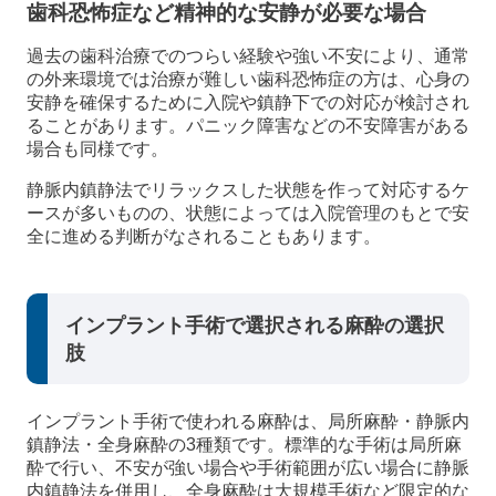
歯科恐怖症など精神的な安静が必要な場合
過去の歯科治療でのつらい経験や強い不安により、通常
の外来環境では治療が難しい歯科恐怖症の方は、心身の
安静を確保するために入院や鎮静下での対応が検討され
ることがあります。パニック障害などの不安障害がある
場合も同様です。
静脈内鎮静法でリラックスした状態を作って対応するケ
ースが多いものの、状態によっては入院管理のもとで安
全に進める判断がなされることもあります。
インプラント手術で選択される麻酔の選択
肢
インプラント手術で使われる麻酔は、局所麻酔・静脈内
鎮静法・全身麻酔の3種類です。標準的な手術は局所麻
酔で行い、不安が強い場合や手術範囲が広い場合に静脈
内鎮静法を併用し、全身麻酔は大規模手術など限定的な