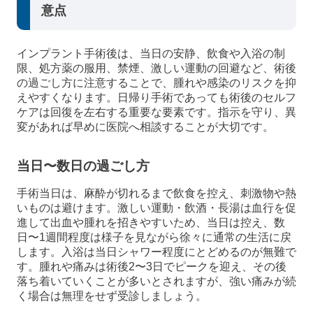
意点
インプラント手術後は、当日の安静、飲食や入浴の制
限、処方薬の服用、禁煙、激しい運動の回避など、術後
の過ごし方に注意することで、腫れや感染のリスクを抑
えやすくなります。日帰り手術であっても術後のセルフ
ケアは回復を左右する重要な要素です。指示を守り、異
変があれば早めに医院へ相談することが大切です。
当日〜数日の過ごし方
手術当日は、麻酔が切れるまで飲食を控え、刺激物や熱
いものは避けます。激しい運動・飲酒・長湯は血行を促
進して出血や腫れを招きやすいため、当日は控え、数
日〜1週間程度は様子を見ながら徐々に通常の生活に戻
します。入浴は当日シャワー程度にとどめるのが無難で
す。腫れや痛みは術後2〜3日でピークを迎え、その後
落ち着いていくことが多いとされますが、強い痛みが続
く場合は無理をせず受診しましょう。