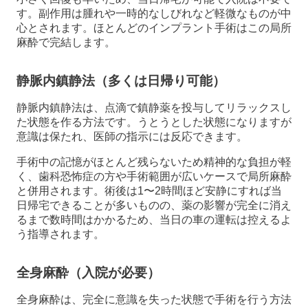
す。副作用は腫れや一時的なしびれなど軽微なものが中
心とされます。ほとんどのインプラント手術はこの局所
麻酔で完結します。
静脈内鎮静法（多くは日帰り可能）
静脈内鎮静法は、点滴で鎮静薬を投与してリラックスし
た状態を作る方法です。うとうとした状態になりますが
意識は保たれ、医師の指示には反応できます。
手術中の記憶がほとんど残らないため精神的な負担が軽
く、歯科恐怖症の方や手術範囲が広いケースで局所麻酔
と併用されます。術後は1〜2時間ほど安静にすれば当
日帰宅できることが多いものの、薬の影響が完全に消え
るまで数時間はかかるため、当日の車の運転は控えるよ
う指導されます。
全身麻酔（入院が必要）
全身麻酔は、完全に意識を失った状態で手術を行う方法