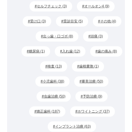
セルフチェック (3)
オールオン4 (9)
受け口 (3)
受診目安 (5)
その他 (4)
出っ歯・口ゴボ (8)
頭痛 (3)
糖尿病 (1)
入れ歯 (12)
歯の痛み (8)
検査 (13)
歯根嚢胞 (1)
小児歯科 (38)
審美治療 (50)
虫歯治療 (50)
予防治療 (9)
矯正歯科 (187)
ホワイトニング (37)
インプラント治療 (63)