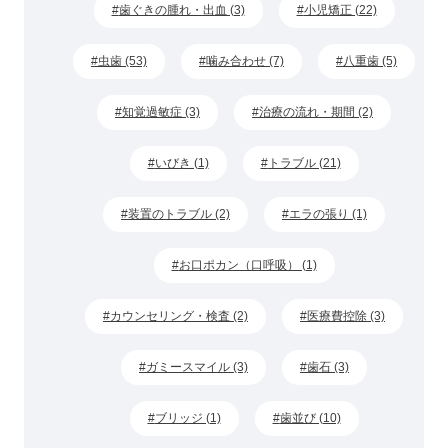
歯ぐきの腫れ・出血 (3)
小児矯正 (22)
虫歯 (53)
噛み合わせ (7)
八重歯 (5)
知覚過敏症 (3)
治療の流れ・期間 (2)
いびき (1)
トラブル (21)
装置のトラブル (2)
エラの張り (1)
お口ポカン（口呼吸） (1)
カウンセリング・検査 (2)
医療費控除 (3)
ガミースマイル (3)
歯石 (3)
ブリッジ (1)
歯並び (10)