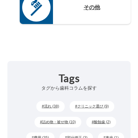
その他
Tags
タグから歯科コラムを探す
流れ (38)
クリニック選び (9)
詰め物・被せ物 (10)
酸蝕歯 (2)
費用 (35)
部分矯正 (3)
奥歯 (1)