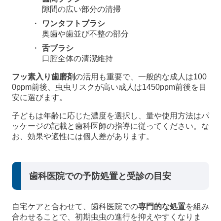
隙間の広い部分の清掃
ワンタフトブラシ
奥歯や歯並び不整の部分
舌ブラシ
口腔全体の清潔維持
フッ素入り歯磨剤
の活用も重要で、一般的な成人は100
0ppm前後、虫虫リスクが高い成人は1450ppm前後を目
安に選びます。
子どもは年齢に応じた濃度を選択し、量や使用方法はパ
ッケージの記載と歯科医師の指導に従ってください。な
お、効果や適性には個人差があります。
歯科医院での予防処置と受診の目安
自宅ケアと合わせて、歯科医院での
専門的な処置
を組み
合わせることで、初期虫虫の進行を抑えやすくなりま