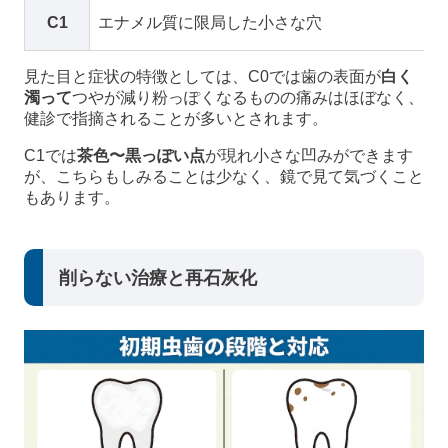
C1
エナメル質に限局した小さな穴
見た目と症状の特徴としては、C0では歯の表面が
白く
濁って
つやが減り粉っぽくなるものの痛みはほぼなく、
健診で指摘されることが多いとされます。
C1では
茶色〜黒っぽい点
が現れ小さな凹みができます
が、こちらもしみることは少なく、鏡で見て気づくこと
もあります。
削らない治療と再石灰化