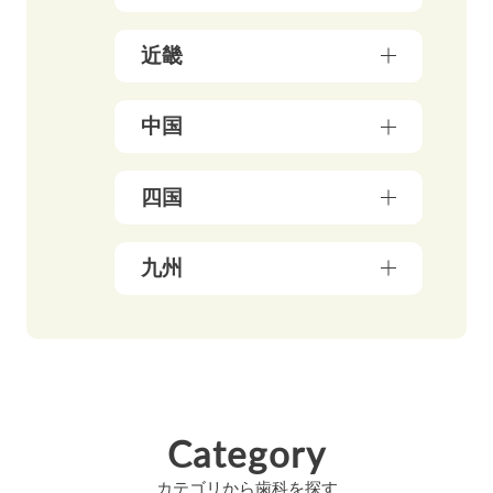
神奈川県（50）
宮城県（3）
新潟県（5）
近畿
千葉県（21）
山形県（4）
石川県（5）
埼玉県（18）
福島県（5）
大阪府（39）
中国
富山県（4）
茨城県（3）
兵庫県（13）
福井県（3）
栃木県（19）
岡山県（10）
四国
京都府（25）
山梨県（4）
群馬県（5）
鳥取県（3）
三重県（3）
長野県（4）
愛媛県（5）
九州
広島県（8）
滋賀県（5）
岐阜県（9）
香川県（6）
島根県（3）
奈良県（4）
福岡県（48）
静岡県（12）
高知県（4）
山口県（4）
和歌山県（8）
佐賀県（4）
愛知県（20）
徳島県（3）
長崎県（4）
Category
熊本県（4）
カテゴリから歯科を探す