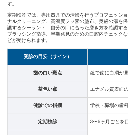
す。
定期検診では、専用器具での清掃を行うプロフェッショ
ナルクリーニング、高濃度フッ素の塗布、奥歯の溝を保
護するシーラント、自分の口に合った磨き方を確認する
ブラッシング指導、早期発見のための口腔内チェックな
どが受けられます。
受診の目安（サイン）
歯の白い斑点
鏡で歯に白濁が見え
茶色い点
エナメル質表面の着
健診での指摘
学校・職場の歯科健
定期検診
3〜6ヶ月ごとを目安