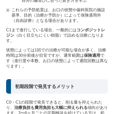
自分の歯並びに合った磨き方を学ぶ
これらの予防処置は、お口の状態や歯科医院の施設
基準、目的（治療か予防か）によって保険適用外
（自由診療）となる場合があります。
C1まで進行している場合、一般的には
コンポジットレ
ジン
（白く目立ちにくい樹脂）で詰める治療になりま
す。
状態によっては1回での治療が可能な場合が多く、治療
時間は30分前後が目安ですが、通常範囲は
保険適用
で
す（進行度や本数、お口の状態によって通院回数は異な
ります）。
初期段階で発見するメリット
C0・C1の段階で発見できると、削る量を抑えられた
り、
治療負担も費用負担も大幅に抑えられる
傾向があり
ます。3〜6ヶ月ごとの定期検診を続けている方は、初