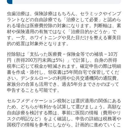
虫歯治療は、保険診療はもちろん、セラミックやインプ
ラントなどの自由診療でも「治療として必要」と認めら
れる場合は医療費控除の対象になります。判断軸は、素
材や保険適用の有無ではなく「治療目的かどうか」で
す。一方、ホワイトニングや見た目だけを整える審美目
的の処置は対象外となります。
控除額は「支払った医療費 − 保険金等での補填 − 10万
円（所得200万円未満は5%）」で計算し、自身の所得
税率に応じて税金が軽減されます。確定申告の際は明細
書を作成・添付し、領収書は5年間自宅で保管してくだ
さい。デンタルローンの利用や公共交通機関の通院費、
家族分の合算も活用でき、過去5年分までさかのぼって
申告することも可能です。
セルフメディケーション税制とは選択適用の関係にある
ため、どちらが有利かを試算して選びましょう。高額な
自由診療を検討する際は、事前に医院の情報（費用やリ
スクの明記など）をよく確認し、申告の詳細は税務署や
国税庁の情報を参考にしながら、計画的に進めていくこ