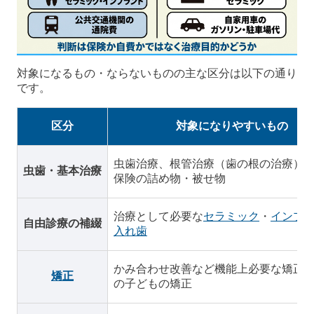
対象になるもの・ならないものの主な区分は以下の通り
です。
区分
対象になりやすいもの
虫歯治療、根管治療（歯の根の治療）
虫歯・基本治療
保険の詰め物・被せ物
治療として必要な
セラミック
・
インプ
自由診療の補綴
入れ歯
かみ合わせ改善など機能上必要な矯正
矯正
の子どもの矯正