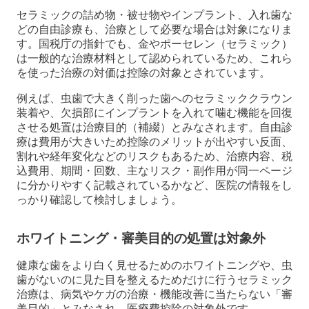
セラミックの詰め物・被せ物やインプラント、入れ歯な
どの自由診療も、治療として必要な場合は対象になりま
す。国税庁の指針でも、金やポーセレン（セラミック）
は一般的な治療材料として認められているため、これら
を使った治療の対価は控除の対象とされています。
例えば、虫歯で大きく削った歯へのセラミッククラウン
装着や、欠損部にインプラントを入れて噛む機能を回復
させる処置は治療目的（補綴）とみなされます。自由診
療は費用が大きいため控除のメリットが出やすい反面、
割れや経年変化などのリスクもあるため、治療内容、税
込費用、期間・回数、主なリスク・副作用が同一ページ
に分かりやすく記載されているかなど、医院の情報をし
っかり確認して検討しましょう。
ホワイトニング・審美目的の処置は対象外
健康な歯をより白く見せるためのホワイトニングや、虫
歯がないのに見た目を整えるためだけに行うセラミック
治療は、病気やケガの治療・機能改善に当たらない「審
美目的」とみなされ、医療費控除の対象外です。