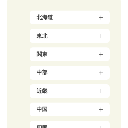
北海道
北海道（17）
東北
青森県（3）
関東
岩手県（4）
東京都（178）
中部
秋田県（5）
神奈川県（50）
宮城県（3）
新潟県（5）
近畿
千葉県（21）
山形県（4）
石川県（5）
埼玉県（18）
福島県（5）
大阪府（39）
中国
富山県（4）
茨城県（3）
兵庫県（13）
福井県（3）
栃木県（19）
岡山県（10）
四国