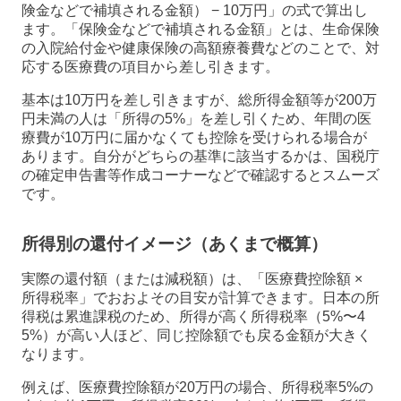
険金などで補填される金額） − 10万円」の式で算出し
ます。「保険金などで補填される金額」とは、生命保険
の入院給付金や健康保険の高額療養費などのことで、対
応する医療費の項目から差し引きます。
基本は10万円を差し引きますが、総所得金額等が200万
円未満の人は「所得の5%」を差し引くため、年間の医
療費が10万円に届かなくても控除を受けられる場合が
あります。自分がどちらの基準に該当するかは、国税庁
の確定申告書等作成コーナーなどで確認するとスムーズ
です。
所得別の還付イメージ（あくまで概算）
実際の還付額（または減税額）は、「医療費控除額 ×
所得税率」でおおよその目安が計算できます。日本の所
得税は累進課税のため、所得が高く所得税率（5%〜4
5%）が高い人ほど、同じ控除額でも戻る金額が大きく
なります。
例えば、医療費控除額が20万円の場合、所得税率5%の