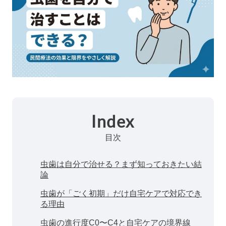
Index
目次
虫歯は自分で治せる？まず知っておきたい結
論
虫歯が「ごく初期」だけ自宅ケアで対応でき
る理由
虫歯の進行度C0〜C4と自宅ケアの境界線