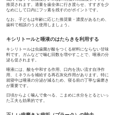
推奨されます。適量を歯全体に行き渡らせ、すすぎを少
なめにして口内にフッ素を残すのがポイントです。
なお、子どもは年齢に応じた推奨量・濃度があるため、
歯科で相談のうえ使用しましょう。
キシリトールと唾液のはたらきを利用する
キシリトールは虫歯菌が酸をつくる材料にならない甘味
料です。ガムなどで噛む回数を増やすことで、唾液の分
泌も促されます。
唾液には、酸を中和する作用、口内を洗い流す自浄作
用、ミネラルを補給する再石灰化作用があります。特に
就寝中は唾液の分泌が減るため、寝る前の丁寧な歯磨き
が重要です。
日頃からよく噛んで食べる、こまめに水分をとるといっ
た工夫も効果的です。
正しい歯磨きと歯垢（プラーク）の除去