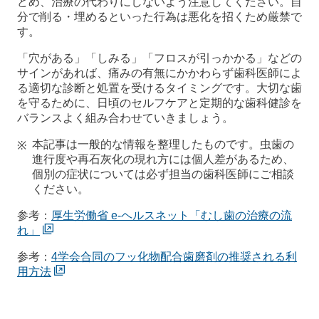
どめ、治療の代わりにしないよう注意してください。自
分で削る・埋めるといった行為は悪化を招くため厳禁で
す。
「穴がある」「しみる」「フロスが引っかかる」などの
サインがあれば、痛みの有無にかかわらず歯科医師によ
る適切な診断と処置を受けるタイミングです。大切な歯
を守るために、日頃のセルフケアと定期的な歯科健診を
バランスよく組み合わせていきましょう。
本記事は一般的な情報を整理したものです。虫歯の
進行度や再石灰化の現れ方には個人差があるため、
個別の症状については必ず担当の歯科医師にご相談
ください。
参考：
厚生労働省 e-ヘルスネット「むし歯の治療の流
れ」
参考：
4学会合同のフッ化物配合歯磨剤の推奨される利
用方法