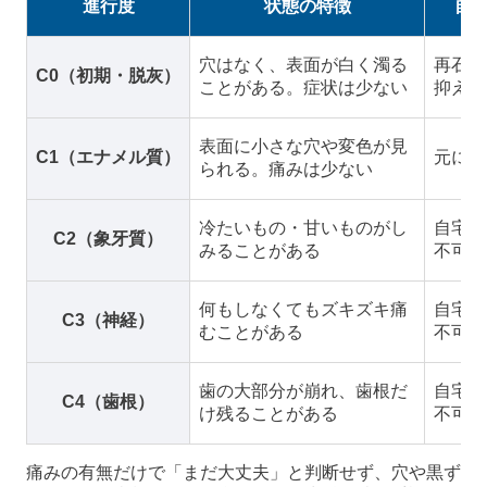
進行度
状態の特徴
自
穴はなく、表面が白く濁る
再石灰
C0（初期・脱灰）
ことがある。症状は少ない
抑えら
表面に小さな穴や変色が見
C1（エナメル質）
元には
られる。痛みは少ない
冷たいもの・甘いものがし
自宅ケ
C2（象牙質）
みることがある
不可
何もしなくてもズキズキ痛
自宅ケ
C3（神経）
むことがある
不可
歯の大部分が崩れ、歯根だ
自宅ケ
C4（歯根）
け残ることがある
不可
痛みの有無だけで「まだ大丈夫」と判断せず、穴や黒ず