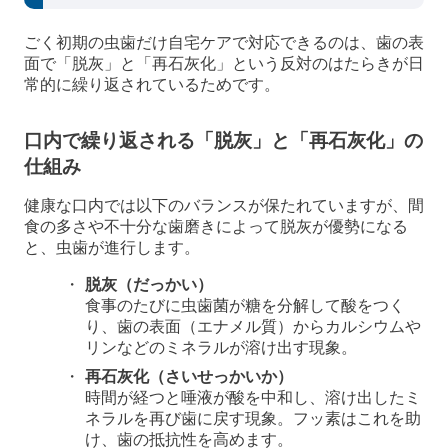
ごく初期の虫歯だけ自宅ケアで対応できるのは、歯の表
面で「脱灰」と「再石灰化」という反対のはたらきが日
常的に繰り返されているためです。
口内で繰り返される「脱灰」と「再石灰化」の
仕組み
健康な口内では以下のバランスが保たれていますが、間
食の多さや不十分な歯磨きによって脱灰が優勢になる
と、虫歯が進行します。
脱灰（だっかい）
食事のたびに虫歯菌が糖を分解して酸をつく
り、歯の表面（エナメル質）からカルシウムや
リンなどのミネラルが溶け出す現象。
再石灰化（さいせっかいか）
時間が経つと唾液が酸を中和し、溶け出したミ
ネラルを再び歯に戻す現象。フッ素はこれを助
け、歯の抵抗性を高めます。