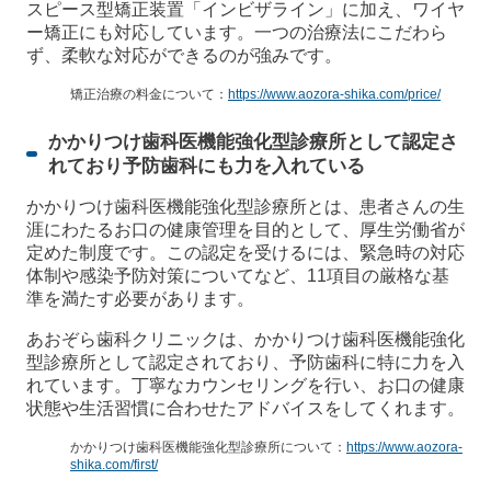
スピース型矯正装置「インビザライン」に加え、ワイヤ
ー矯正にも対応しています。一つの治療法にこだわら
ず、柔軟な対応ができるのが強みです。
矯正治療の料金について：
https://www.aozora-shika.com/price/
かかりつけ歯科医機能強化型診療所として認定さ
れており予防歯科にも力を入れている
かかりつけ歯科医機能強化型診療所とは、患者さんの生
涯にわたるお口の健康管理を目的として、厚生労働省が
定めた制度です。この認定を受けるには、緊急時の対応
体制や感染予防対策についてなど、11項目の厳格な基
準を満たす必要があります。
あおぞら歯科クリニックは、かかりつけ歯科医機能強化
型診療所として認定されており、予防歯科に特に力を入
れています。丁寧なカウンセリングを行い、お口の健康
状態や生活習慣に合わせたアドバイスをしてくれます。
かかりつけ歯科医機能強化型診療所について：
https://www.aozora-
shika.com/first/