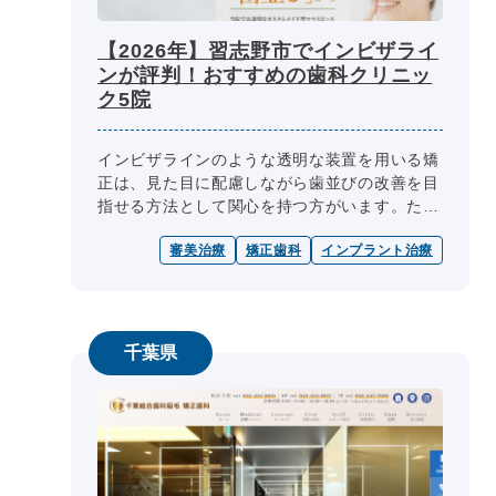
【2026年】習志野市でインビザライ
ンが評判！おすすめの歯科クリニッ
ク5院
インビザラインのような透明な装置を用いる矯
正は、見た目に配慮しながら歯並びの改善を目
指せる方法として関心を持つ方がいます。ただ
し、治療は症例ごとに適した進め方や期間が異
審美治療
矯正歯科
インプラント治療
なり、費用についても一律ではあり...
千葉県