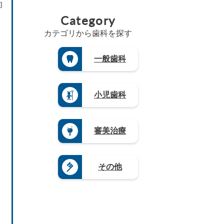
島
（2
佐
的
島
高
県
山
県
5）
賀
県
Category
知
（1
梨
（8）
県
三
（5）
県
8）
県
島
（4）
重
（4）
カテゴリから歯科を探す
（4）
茨
根
県
長
徳
城
長
県
（3）
崎
島
県
野
（3）
県
滋
一般歯科
県
（3）
県
山
（4）
賀
（3）
（4）
栃
口
県
熊
木
岐
県
（5）
本
県
阜
（4）
県
奈
小児歯科
（1
県
（4）
良
9）
（9）
県
大
群
静
（4）
分
馬
岡
県
和
審美治療
県
県
（4）
歌
（5）
（1
山
宮
2）
県
崎
愛
（8）
県
その他
知
（3）
県
鹿
（2
児
0）
島
県
（1
2）