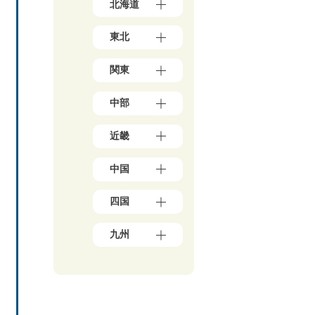
北海道
北
東北
海
道
青
（1
関東
森
7）
県
東
（3）
中部
京
岩
都
手
新
（1
県
近畿
潟
7
（4）
県
8）
大
秋
（5）
神
中国
阪
田
石
奈
府
県
川
川
岡
（3
（5）
県
四国
県
山
9）
宮
（5）
（5
県
兵
城
愛
0）
富
（1
庫
九州
県
媛
山
千
0）
県
（3）
県
県
葉
鳥
（1
福
山
（5）
（4）
県
取
3）
岡
形
香
（2
福
県
県
京
県
川
1）
井
（3）
（4
都
（4）
県
県
埼
広
8）
府
福
（6）
（3）
玉