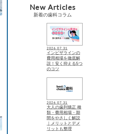
New Articles
新着の歯科コラム
2026.07.31
インビザラインの
費用相場を徹底解
説！安く抑える5つ
のコツ
2026.07.31
大人の歯列矯正 種
類・費用相場・期
間をやさしく解説
｜メリットとデメ
リットも整理