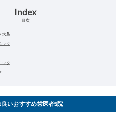
Index
目次
ク大島
ニック
ニック
ク
の良いおすすめ歯医者5院