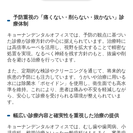
予防重視の「痛くない・削らない・抜かない」診
療体制
キョーナンデンタルオフィスでは、予防の観点に基づい
た診療が診療方針の中心に据えられています。治療時に
は高倍率ルーペを活用し、視野を拡大することで精密な
処置を実現。なるべく神経を残す方針のもと、抜歯や削
合を避ける治療を行っています。
また、定期的な検診やクリーニングを通じて、将来的な
疾患の予防にも注力しています。うがいや治療に用いる
水には除菌水「ポセイドン」を使用し、衛生面でも高水
準を維持。これにより、患者は痛みや不安を軽減しなが
ら、安心して診療を受けられる環境が整えられていま
す。
幅広い診療内容と確実性を重視した治療の提供
キョーナンデンタルオフィスでは、むし歯や歯周病、小
児歯科、根管治療といった一般歯科はもちろん、審美歯