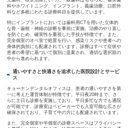
科やホワイトニング、インプラント、義歯治療、口腔外
科など多岐にわたる診療科目を提供しています。
特にインプラントにおいては歯科用CTを用いた立体的
な骨・歯根・神経の診断を事前に実施。治療のやり直し
を防ぐため、確実性を重視した手技が特徴です。また、
完全個室のオペ室で処置を行い、感染リスクや患者への
身体的負担にも配慮されています。診療はすべて症状や
患者の希望に基づいて個別に提案され、適切な選択肢の
中から進められます。
通いやすさと快適さを追求した医院設計とサービ
ス
キョーナンデンタルオフィスは、患者の通いやすさを第
一に考えた運営体制が特徴です。平日夜20時まで、さ
らに土日も診療を実施しており、平日多忙な方でも通院
が可能です。診療室はベビーカーでも入室可能な広さが
確保されており、子育て中の方にも配慮されています。
また、完全個室や半個室の診療スペースはプライバシー