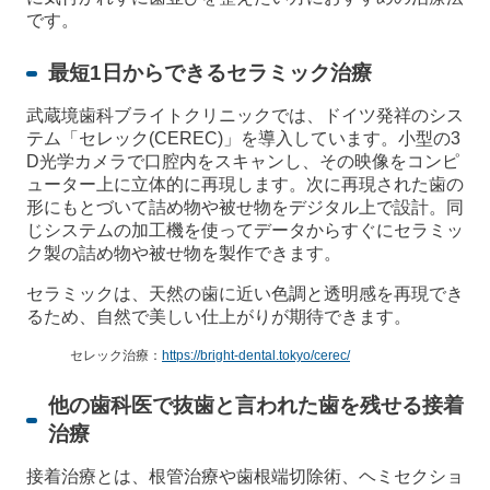
です。
最短1日からできるセラミック治療
武蔵境歯科ブライトクリニックでは、ドイツ発祥のシス
テム「セレック(CEREC)」を導入しています。小型の3
D光学カメラで口腔内をスキャンし、その映像をコンピ
ューター上に立体的に再現します。次に再現された歯の
形にもとづいて詰め物や被せ物をデジタル上で設計。同
じシステムの加工機を使ってデータからすぐにセラミッ
ク製の詰め物や被せ物を製作できます。
セラミックは、天然の歯に近い色調と透明感を再現でき
るため、自然で美しい仕上がりが期待できます。
セレック治療：
https://bright-dental.tokyo/cerec/
他の歯科医で抜歯と言われた歯を残せる接着
治療
接着治療とは、根管治療や歯根端切除術、ヘミセクショ