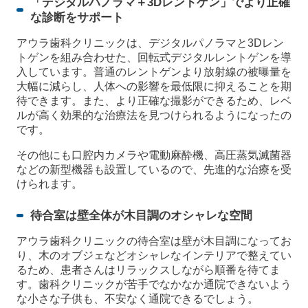
「デジタルパノラマ＋3Dレントゲン」でより正確
な診断をサポート
アウラ歯科クリニックは、デジタルパノラマと3Dレン
トゲンを組み合わせた、回転式デジタルレントゲンを導
入しています。普通のレントゲンより放射線の被曝量を
大幅に減らし、人体への影響を最低限に抑えることを期
待できます。また、より正確な撮影ができるため、レベ
ルが高く効果的な治療法を見つけられるようになったの
です。
その他にも口腔内カメラや電動麻酔機、高圧蒸気滅菌器
などの新型機器も設置しているので、先進的な治療を受
けられます。
待合室は壁全体が木目調のオシャレな空間
アウラ歯科クリニックの待合室は壁が木目調になってお
り、木のオブジェなどオシャレなインテリアで整えてい
るため、患者さんはリラックスしながら順番を待てま
す。歯科クリニックが苦手でなかなか通院できないよう
な小さな子供も、不安なく通院できるでしょう。