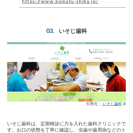
https://www.komatu-shika.jp/
いそじ歯科
引用元：
いそじ歯科
いそじ歯科は、定期検診に力を入れた歯科クリニックで
す。お口の状態を丁寧に確認し、虫歯や歯周病などのト