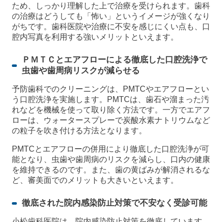
ため、しっかり理解した上で治療を受けられます。歯科
の治療はどうしても「怖い」というイメージが強くなり
がちです。歯科医院や治療に不安を感じにくい点も、口
腔内写真を利用する強いメリットといえます。
ＰＭＴＣとエアフローによる徹底した口腔洗浄で
虫歯や歯周病リスクが減らせる
予防歯科でのクリーニングは、PMTCやエアフローとい
う口腔洗浄を実施します。PMTCは、歯石や溜まった汚
れなどを機械を使って取り除く方法です。一方でエアフ
ローは、ウォータースプレーで炭酸水素ナトリウムなど
の粒子を吹き付ける方法となります。
PMTCとエアフローの併用により徹底した口腔洗浄が可
能となり、虫歯や歯周病のリスクを減らし、口内の健康
を維持できるのです。また、歯の黄ばみが解消されるな
ど、審美面でのメリットも大きいといえます。
徹底された院内感染防止対策で不安なく受診可能
小松歯科医院は、院内感染防止対策を徹底しています。