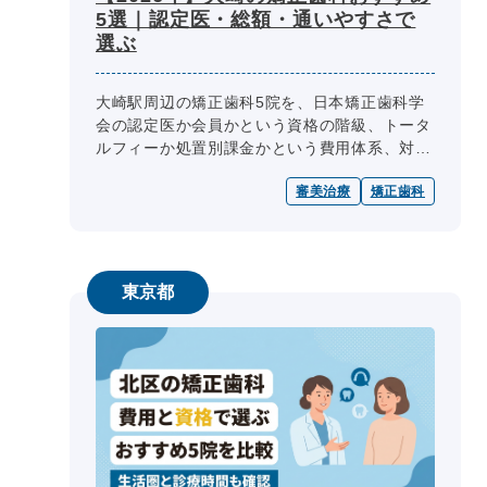
5選｜認定医・総額・通いやすさで
選ぶ
大崎駅周辺の矯正歯科5院を、日本矯正歯科学
会の認定医か会員かという資格の階級、トータ
ルフィーか処置別課金かという費用体系、対応
装置と診療時間という通いやすさの3つの物差
審美治療
矯正歯科
しで、ベストチョイス編集部が公式...
東京都