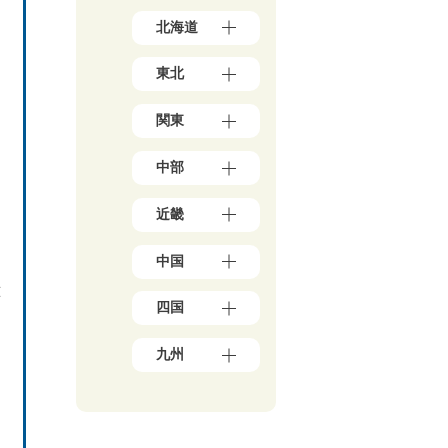
北海道
北
東北
海
道
青
（1
関東
森
7）
県
東
（3）
中部
京
岩
都
手
新
（1
県
近畿
潟
5
（4）
県
6）
大
秋
（5）
神
中国
阪
田
石
奈
府
県
川
川
応
岡
（3
（5）
県
四国
県
山
9）
宮
（5）
（5
県
兵
城
愛
0）
富
（1
庫
九州
県
媛
山
千
0）
県
（3）
県
県
葉
鳥
（1
福
山
（5）
（4）
県
取
3）
岡
形
香
（2
福
県
県
京
県
川
1）
井
（3）
（4
都
（4）
県