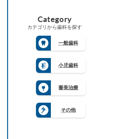
県
埼
広
7）
府
福
（6）
（3）
玉
島
（2
佐
島
高
県
山
県
5）
賀
県
Category
知
（1
梨
（8）
県
三
（5）
県
8）
県
島
（4）
重
（4）
カテゴリから歯科を探す
（4）
茨
根
県
長
徳
城
長
県
（3）
崎
島
県
野
（3）
県
滋
一般歯科
県
（3）
県
山
（4）
賀
（3）
（4）
栃
口
県
熊
木
岐
県
（5）
本
県
阜
（4）
県
奈
小児歯科
（1
県
（4）
良
9）
（9）
県
大
群
静
（4）
分
馬
岡
県
和
審美治療
県
県
（4）
歌
（5）
（1
山
宮
2）
県
崎
愛
（8）
県
その他
知
（3）
県
鹿
（2
児
0）
島
県