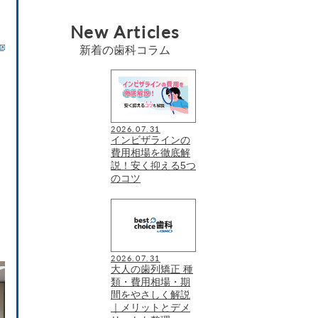
New Articles
新着の歯科コラム
2026.07.31
インビザラインの
費用相場を徹底解
説！安く抑える5つ
のコツ
2026.07.31
大人の歯列矯正 種
類・費用相場・期
間をやさしく解説
｜メリットとデメ