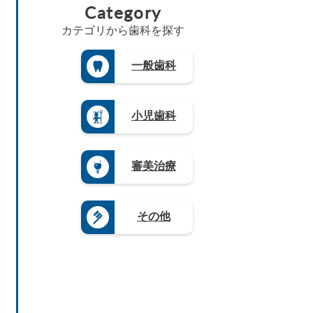
賀
県
Category
知
（1
梨
（8）
県
三
（5）
県
8）
県
島
（4）
重
（4）
カテゴリから歯科を探す
（4）
茨
根
県
長
徳
城
長
県
（3）
崎
島
県
野
（3）
県
滋
一般歯科
県
（3）
県
山
（4）
賀
（3）
（4）
栃
口
県
熊
木
岐
県
（5）
本
県
阜
（4）
県
奈
小児歯科
（1
県
（4）
良
9）
（9）
県
大
群
静
（4）
分
馬
岡
県
和
審美治療
県
県
（4）
歌
（5）
（1
山
宮
2）
県
崎
愛
（8）
県
その他
知
（3）
県
鹿
（2
児
0）
島
県
（1
2）
沖