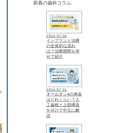
新着の歯科コラム
2026.07.06
インプラント治療
の全体的な流れ
は？治療期間も併
せて紹介
2026.07.01
オールオン4の寿命
はどれくらい？人
工歯根と上部構造
を分けて中立に解
説