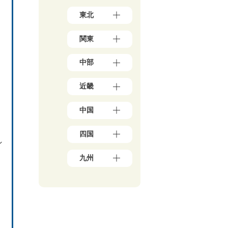
北
東北
海
道
青
（1
関東
森
7）
県
東
（3）
中部
京
岩
都
手
新
（1
県
近畿
潟
5
（4）
県
6）
大
秋
（5）
神
中国
阪
田
石
奈
府
県
川
川
岡
（3
（5）
県
四国
県
山
9）
宮
（5）
ン
（5
県
兵
城
愛
0）
富
（1
庫
九州
県
媛
山
千
0）
県
（3）
県
県
葉
鳥
（1
福
山
（5）
（4）
県
取
3）
岡
形
香
（2
福
県
県
京
県
川
1）
井
（3）
（4
都
（4）
県
県
埼
調
広
7）
府
福
（6）
（3）
玉
島
（2
佐
島
高
県
山
県
5）