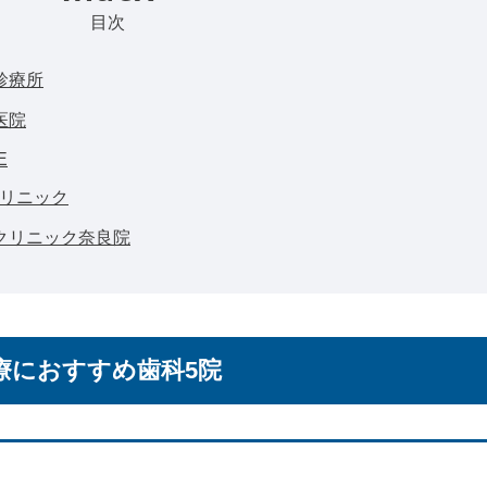
目次
診療所
医院
E
クリニック
クリニック奈良院
療におすすめ歯科5院