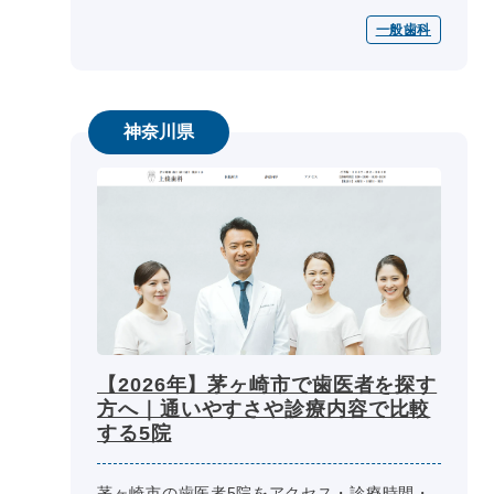
法、特徴を一覧で整理しています。受診先を比
一般歯科
較する際は、公式サイトの最新情報も...
神奈川県
【2026年】茅ヶ崎市で歯医者を探す
方へ｜通いやすさや診療内容で比較
する5院
茅ヶ崎市の歯医者5院をアクセス・診療時間・