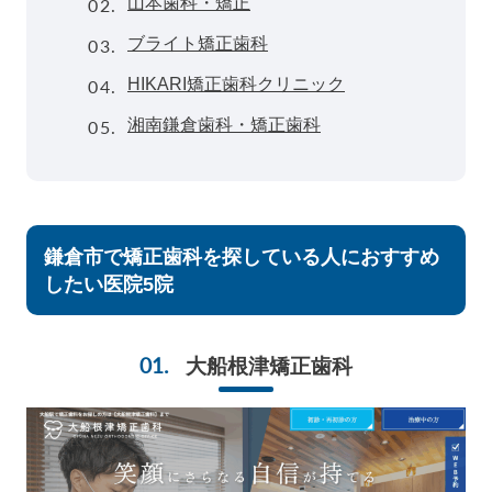
02.
山本歯科・矯正
03.
ブライト矯正歯科
04.
HIKARI矯正歯科クリニック
05.
湘南鎌倉歯科・矯正歯科
鎌倉市で矯正歯科を探している人におすすめ
したい医院5院
大船根津矯正歯科