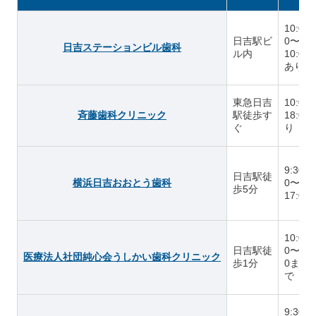
10:00〜
日吉駅ビ
0〜19
日吉ステーションビル歯科
ル内
10:0
あり
東急日吉
10:00
斉藤歯科クリニック
駅徒歩す
18:0
ぐ
り
9:30〜
日吉駅徒
横浜日吉おおとう歯科
0〜19:
歩5分
17:0
10:00
日吉駅徒
0〜20:
医療法人社団純心会うしかい歯科クリニック
歩1分
0まで、
で
9:30〜