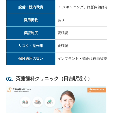
設備・院内環境
CTスキャニング、静脈内鎮静法の
費用掲載
あり
保証制度
要確認
リスク・副作用
要確認
保険適用の扱い
インプラント・矯正は自由診療の
斉藤歯科クリニック（日吉駅近く）