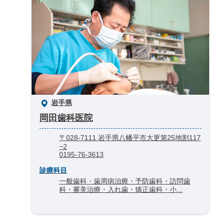
岩手県
岡田歯科医院
〒028-7111 岩手県八幡平市大更第25地割117
−2
0195-76-3613
診療科目
一般歯科・歯周病治療・予防歯科・訪問歯
科・審美治療・入れ歯・矯正歯科・小...