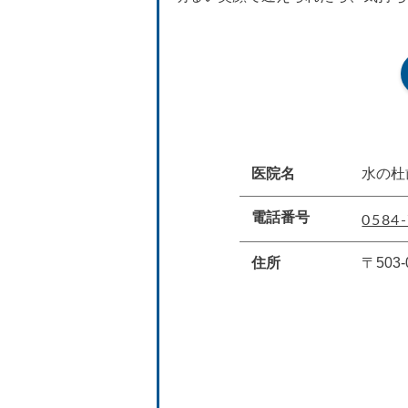
医院名
水の杜
0584-
電話番号
住所
〒503