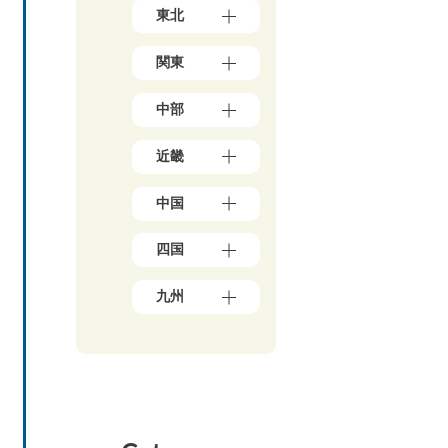
北
東北
海
道
青
（1
関東
森
7）
県
東
（3）
中部
京
岩
都
手
新
（1
県
近畿
潟
7
（4）
県
8）
大
秋
（5）
神
中国
阪
田
石
奈
府
県
川
川
岡
（3
（5）
県
四国
県
山
9）
宮
（5）
（5
県
兵
城
愛
0）
富
（1
庫
九州
県
媛
山
千
0）
県
（3）
県
県
葉
鳥
（1
福
山
（5）
（4）
県
取
3）
岡
形
香
（2
福
県
県
京
県
川
1）
井
（3）
（4
都
（4）
県
県
埼
広
8）
府
福
（6）
（3）
玉
島
（2
佐
島
高
県
山
県
5）
賀
県
知
（1
梨
（8）