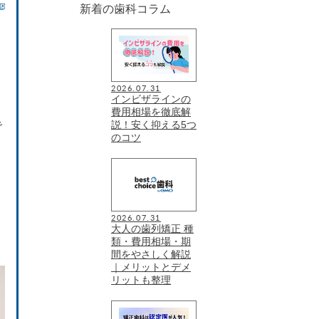
新着の歯科コラム
」
2026.07.31
インビザラインの
費用相場を徹底解
説！安く抑える5つ
で
のコツ
た
2026.07.31
大人の歯列矯正 種
類・費用相場・期
間をやさしく解説
｜メリットとデメ
リットも整理