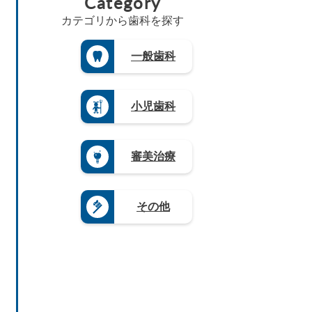
Category
県
三
（5）
県
8）
県
島
（4）
重
（4）
カテゴリから歯科を探す
（4）
茨
根
県
長
徳
城
長
県
（3）
崎
島
県
野
（3）
県
滋
一般歯科
県
（3）
県
山
（4）
賀
（3）
（4）
栃
口
県
熊
木
岐
県
（5）
本
県
阜
（4）
県
奈
小児歯科
（1
県
（4）
良
9）
（9）
県
大
群
静
（4）
分
馬
岡
県
和
審美治療
県
県
（4）
歌
（5）
（1
山
宮
2）
県
崎
愛
（8）
県
その他
知
（3）
県
鹿
（2
児
0）
島
県
（1
2）
沖