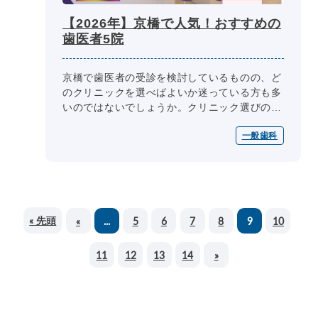
【2026年】京橋で人気！おすすめの
歯医者5院
京橋で歯医者の受診を検討しているものの、ど
のクリニックを選べばよいか迷っている方も多
いのではないでしょうか。クリニック選びの際
には、医師の専門性、診療内容、診療日・診療
一般歯科
時間、院内設備、費用、アクセスな...
« 先頭
«
...
5
6
7
8
9
10
11
12
13
14
»