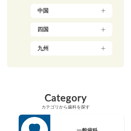
石川県（5）
埼玉県（18）
福島県（5）
大阪府（39）
中国
富山県（4）
茨城県（3）
兵庫県（13）
福井県（3）
栃木県（19）
岡山県（10）
四国
京都府（25）
山梨県（4）
群馬県（5）
鳥取県（3）
三重県（3）
長野県（4）
愛媛県（5）
九州
広島県（8）
滋賀県（5）
岐阜県（9）
香川県（6）
島根県（3）
奈良県（4）
福岡県（48）
静岡県（12）
高知県（4）
山口県（4）
和歌山県（8）
佐賀県（4）
愛知県（20）
徳島県（3）
長崎県（4）
Category
熊本県（4）
カテゴリから歯科を探す
大分県（4）
宮崎県（3）
鹿児島県（12）
一般歯科