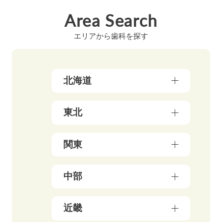
Area Search
エリアから歯科を探す
北海道
北海道（17）
東北
青森県（3）
関東
岩手県（4）
東京都（178）
中部
秋田県（5）
神奈川県（50）
宮城県（3）
新潟県（5）
近畿
千葉県（21）
山形県（4）