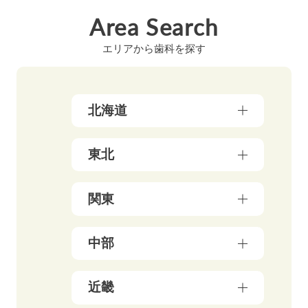
Area Search
エリアから歯科を探す
北海道
北海道（17）
東北
青森県（3）
関東
岩手県（4）
東京都（156）
中部
秋田県（5）
神奈川県（50）
宮城県（3）
新潟県（5）
近畿
千葉県（21）
山形県（4）
石川県（5）