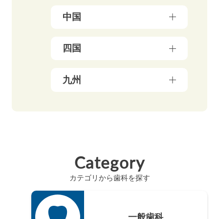
埼玉県（18）
福島県（5）
大阪府（39）
中国
富山県（4）
茨城県（3）
兵庫県（13）
福井県（3）
栃木県（19）
岡山県（10）
四国
京都府（25）
山梨県（4）
群馬県（5）
鳥取県（3）
三重県（3）
長野県（4）
愛媛県（5）
九州
広島県（8）
滋賀県（5）
岐阜県（9）
香川県（6）
島根県（3）
奈良県（4）
福岡県（47）
静岡県（12）
高知県（4）
山口県（4）
和歌山県（8）
佐賀県（4）
愛知県（20）
徳島県（3）
長崎県（4）
Category
熊本県（4）
カテゴリから歯科を探す
大分県（4）
宮崎県（3）
鹿児島県（12）
一般歯科