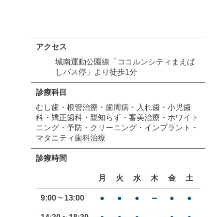
アクセス
城南運動公園線「ココルンシティまえば
しバス停」より徒歩1分
診療科目
むし歯・根管治療・歯周病・入れ歯・小児歯
科・矯正歯科・親知らず・審美治療・ホワイト
ニング・予防・クリーニング・インプラント・
マタニティ歯科治療
診療時間
月
火
水
木
金
土
日
9:00 ~ 13:00
●
●
●
●
●
━
━