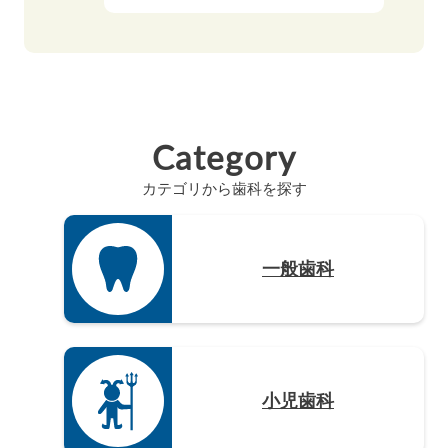
岐阜県（9）
香川県（6）
島根県（3）
奈良県（4）
福岡県（48）
静岡県（12）
高知県（4）
山口県（4）
和歌山県（8）
佐賀県（4）
愛知県（20）
徳島県（3）
長崎県（4）
Category
熊本県（4）
カテゴリから歯科を探す
大分県（4）
宮崎県（3）
鹿児島県（12）
一般歯科
沖縄県（4）
小児歯科