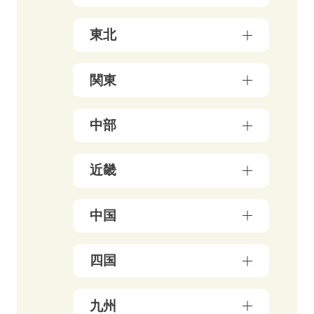
北海道（17）
東北
青森県（3）
関東
岩手県（4）
東京都（178）
中部
秋田県（5）
神奈川県（50）
宮城県（3）
新潟県（5）
近畿
千葉県（21）
山形県（4）
石川県（5）
埼玉県（18）
福島県（5）
大阪府（39）
中国
富山県（4）
茨城県（3）
兵庫県（13）
福井県（3）
栃木県（19）
岡山県（10）
四国
京都府（25）
山梨県（4）
群馬県（5）
鳥取県（3）
三重県（3）
長野県（4）
愛媛県（5）
九州
広島県（8）
滋賀県（5）