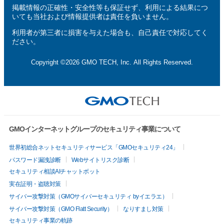
掲載情報の正確性・安全性等も保証せず、利用による結果につ
いても当社および情報提供者は責任を負いません。
利用者が第三者に損害を与えた場合も、自己責任で対応してく
ださい。
Copyright ©2026 GMO TECH, Inc. All Rights Reserved.
GMOインターネットグループのセキュリティ事業について
世界初総合ネットセキュリティサービス「GMOセキュリティ24」
パスワード漏洩診断
Webサイトリスク診断
セキュリティ相談AIチャットボット
実在証明・盗聴対策
サイバー攻撃対策（GMOサイバーセキュリティ byイエラエ）
サイバー攻撃対策（GMO Flatt Security）
なりすまし対策
セキュリティ事業の軌跡