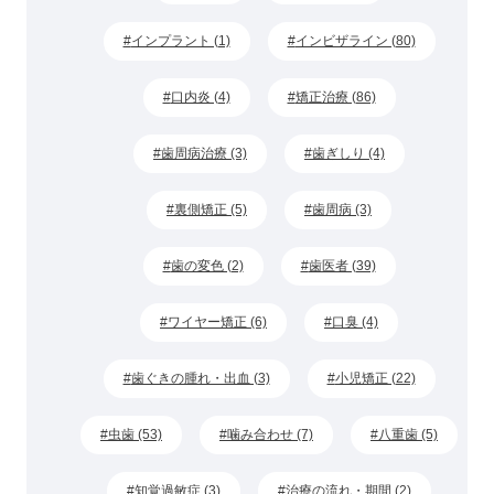
インプラント (1)
インビザライン (80)
口内炎 (4)
矯正治療 (86)
歯周病治療 (3)
歯ぎしり (4)
裏側矯正 (5)
歯周病 (3)
歯の変色 (2)
歯医者 (39)
ワイヤー矯正 (6)
口臭 (4)
歯ぐきの腫れ・出血 (3)
小児矯正 (22)
虫歯 (53)
噛み合わせ (7)
八重歯 (5)
知覚過敏症 (3)
治療の流れ・期間 (2)