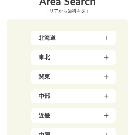
Area Search
エリアから歯科を探す
北海道
北海道（17）
東北
青森県（3）
関東
岩手県（4）
東京都（178）
中部
秋田県（5）
神奈川県（50）
宮城県（3）
新潟県（5）
近畿
千葉県（21）
山形県（4）
石川県（5）
埼玉県（18）
福島県（5）
大阪府（39）
中国