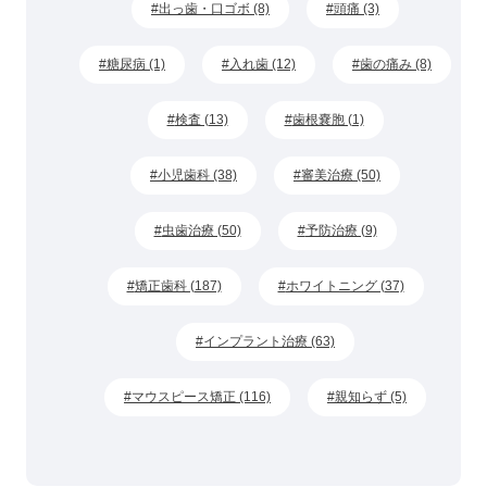
出っ歯・口ゴボ (8)
頭痛 (3)
糖尿病 (1)
入れ歯 (12)
歯の痛み (8)
検査 (13)
歯根嚢胞 (1)
小児歯科 (38)
審美治療 (50)
虫歯治療 (50)
予防治療 (9)
矯正歯科 (187)
ホワイトニング (37)
インプラント治療 (63)
マウスピース矯正 (116)
親知らず (5)