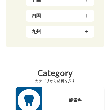
富山県（4）
茨城県（3）
兵庫県（13）
福井県（3）
栃木県（19）
岡山県（10）
四国
京都府（25）
山梨県（4）
群馬県（5）
鳥取県（3）
三重県（3）
長野県（4）
愛媛県（5）
九州
広島県（8）
滋賀県（5）
岐阜県（9）
香川県（6）
島根県（3）
奈良県（4）
福岡県（48）
静岡県（12）
高知県（4）
山口県（4）
和歌山県（8）
佐賀県（4）
愛知県（20）
徳島県（3）
長崎県（4）
Category
熊本県（4）
カテゴリから歯科を探す
大分県（4）
宮崎県（3）
鹿児島県（12）
一般歯科
沖縄県（4）