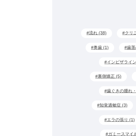
流れ (38)
クリニ
奥歯 (1)
歯茎
インビザライン (
裏側矯正 (5)
歯ぐきの腫れ・出
知覚過敏症 (3)
エラの張り (1)
ガミースマイル 