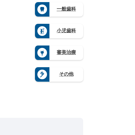
県
（3）
崎
島
県
野
（3）
県
滋
一般歯科
県
（3）
県
山
（4）
賀
（3）
（4）
栃
口
県
熊
木
岐
県
（5）
本
県
阜
（4）
県
奈
小児歯科
（1
県
（4）
良
9）
（9）
県
大
群
静
（4）
分
馬
岡
県
和
審美治療
県
県
（4）
歌
（5）
（1
山
宮
2）
県
崎
愛
（8）
県
その他
知
（3）
県
鹿
（2
児
0）
島
県
（1
2）
沖
縄
県
（4）