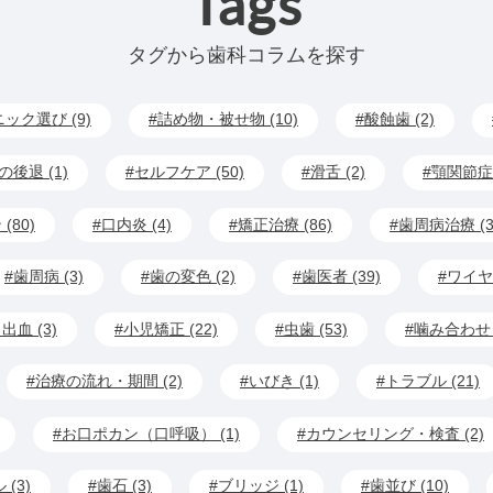
Tags
タグから歯科コラムを探す
ック選び (9)
詰め物・被せ物 (10)
酸蝕歯 (2)
の後退 (1)
セルフケア (50)
滑舌 (2)
顎関節症 
80)
口内炎 (4)
矯正治療 (86)
歯周病治療 (3
歯周病 (3)
歯の変色 (2)
歯医者 (39)
ワイヤ
血 (3)
小児矯正 (22)
虫歯 (53)
噛み合わせ (
治療の流れ・期間 (2)
いびき (1)
トラブル (21)
お口ポカン（口呼吸） (1)
カウンセリング・検査 (2)
(3)
歯石 (3)
ブリッジ (1)
歯並び (10)