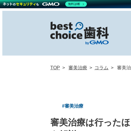
無料診断
TOP
審美治療
コラム
審美治
#審美治療
審美治療は行った