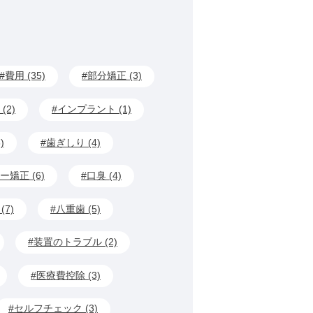
費用 (35)
部分矯正 (3)
(2)
インプラント (1)
)
歯ぎしり (4)
ー矯正 (6)
口臭 (4)
7)
八重歯 (5)
装置のトラブル (2)
医療費控除 (3)
セルフチェック (3)