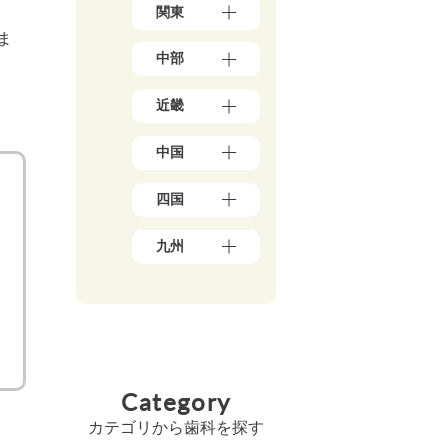
（1
関東
森
7）
県
ま
東
（3）
中部
京
岩
都
手
新
（1
県
近畿
潟
7
（4）
県
8）
大
秋
（5）
神
中国
阪
田
石
奈
府
県
川
川
岡
（3
（5）
県
四国
県
山
9）
宮
（5）
（5
県
兵
城
愛
0）
富
（1
庫
九州
県
媛
山
千
0）
県
（3）
県
県
葉
鳥
（1
福
山
（5）
（4）
県
取
3）
岡
形
香
（2
福
県
県
京
県
川
1）
井
（3）
（4
都
（4）
県
県
埼
広
8）
府
福
（6）
（3）
玉
島
（2
佐
島
高
県
山
県
5）
賀
県
Category
知
（1
梨
（8）
県
三
（5）
県
8）
県
島
（4）
重
（4）
カテゴリから歯科を探す
（4）
茨
根
県
長
徳
城
長