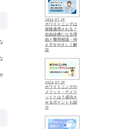
2026.07.29
ホワイトニングは
保険適用される？
自由診療になる理
由と費用相場・抑
な
え方をやさしく解
説
な
サ
2026.07.29
ホワイトニングの
メリット・デメリ
ットとは？成功さ
せるポイントも紹
介