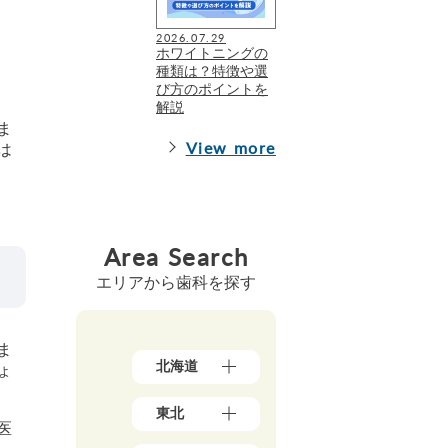
2026.07.29
ホワイトニングの
種類は？特徴や選
び方のポイントを
解説
ま
View more
は
Area Search
エリアから歯科を探す
ま
北海道
ょ
北
東北
海
医
道
青