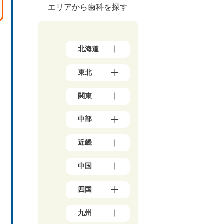
エリアから歯科を探す
北海道
北
東北
海
道
青
（1
関東
森
7）
県
東
（3）
中部
京
岩
都
手
新
（1
県
近畿
潟
7
（4）
県
8）
大
秋
（5）
神
中国
阪
田
イ
石
奈
府
県
川
川
岡
（3
（5）
県
四国
県
山
9）
宮
（5）
（5
県
兵
城
愛
0）
富
（1
庫
九州
県
媛
山
千
0）
県
（3）
県