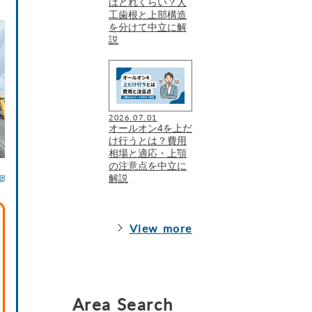
はどれくらい？人
工歯根と上部構造
を分けて中立に解
説
2026.07.01
オールオン4を上だ
け行うとは？費用
相場と適応・上顎
の注意点を中立に
解説
View more
Area Search