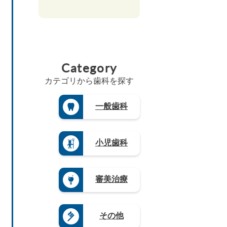
県
葉
鳥
（1
福
山
（5）
（4）
県
取
3）
岡
形
香
（2
福
県
県
京
県
川
1）
井
（3）
（4
都
（4）
県
県
埼
広
8）
府
福
（6）
（3）
玉
島
（2
佐
島
高
県
山
県
5）
賀
県
Category
知
（1
梨
（8）
県
三
（5）
県
8）
県
島
（4）
重
（4）
カテゴリから歯科を探す
（4）
茨
根
県
長
徳
城
長
県
（3）
崎
島
県
野
（3）
県
滋
一般歯科
県
（3）
県
山
（4）
賀
（3）
（4）
栃
口
県
熊
木
岐
県
（5）
本
県
阜
（4）
県
奈
小児歯科
（1
県
（4）
良
9）
（9）
県
大
群
静
（4）
分
馬
岡
県
和
審美治療
県
県
（4）
歌
（5）
（1
山
宮
2）
県
崎
愛
（8）
県
その他
知
（3）
県