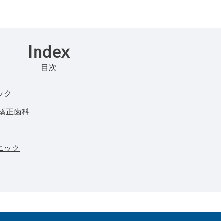
Index
目次
ック
矯正歯科
ニック