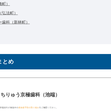
橋町）
（弘法町）
ー歯科（新林町）
まとめ
ちりゅう京極歯科
（池端）