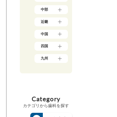
県
東
（3）
中部
京
岩
都
手
新
（1
県
近畿
潟
7
（4）
県
8）
大
秋
（5）
神
中国
阪
田
石
奈
府
県
川
川
岡
（3
（5）
県
四国
県
山
9）
宮
（5）
（5
県
兵
城
愛
0）
富
（1
庫
九州
県
媛
山
千
0）
県
（3）
県
県
葉
鳥
（1
福
山
（5）
（4）
県
取
3）
岡
形
香
（2
福
県
県
京
県
川
1）
井
（3）
（4
都
（4）
県
県
埼
広
8）
府
福
（6）
（3）
玉
島
（2
佐
島
高
県
山
県
5）
賀
県
Category
知
（1
梨
（8）
県
三
（5）
県
8）
県
島
（4）
重
（4）
カテゴリから歯科を探す
（4）
茨
根
県
長
徳
城
長
県
（3）
崎
島
県
野
（3）