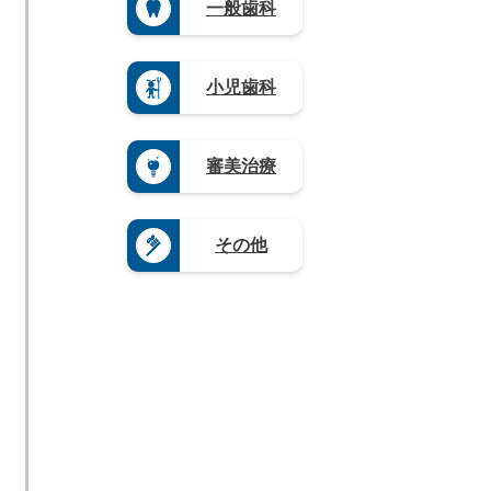
県
滋
一般歯科
県
（3）
県
山
（4）
賀
（3）
（4）
栃
口
県
熊
木
岐
県
（5）
本
県
阜
（4）
県
奈
小児歯科
（1
県
（4）
良
9）
（9）
県
大
群
静
（4）
分
馬
岡
県
和
審美治療
県
県
（4）
歌
（5）
（1
山
宮
2）
県
崎
愛
（8）
県
その他
知
（3）
県
鹿
（2
児
0）
島
県
（1
2）
沖
縄
県
（4）