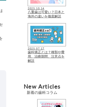
2025.10.14
は
八重歯は可愛い？日本と
海外の違いを徹底解説
セ
を
2025.07.17
歯科矯正とは？種類や費
用、治療期間、注意点を
解説
New Articles
新着の歯科コラム