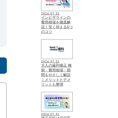
2026.07.31
インビザラインの
費用相場を徹底解
説！安く抑える5つ
のコツ
2026.07.31
大人の歯列矯正 種
類・費用相場・期
間をやさしく解説
｜メリットとデメ
リットも整理
2026.07.31
矯正歯科は認定医