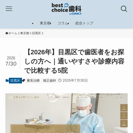
東京都
コラム
総合トップ
ホーム
東京都
目黒区
【2026年】目黒区で歯医者をお探
2026
しの方へ｜通いやすさや診療内容
7/30
で比較する5院
2026年7月30日
目黒区
審美治療
矯正歯科