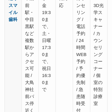
スマ
前
金
応
ンセ
3D光
イル
駅・
19:3
リン
学ス
歯科
中目
0ま
グ /
キャ
黒駅
で、
電話
ナー
など
土・
予約
/ カ
複数
日曜
/ 24
ウン
駅か
17:3
時間
セリ
らア
0ま
WEB
ング
クセ
で、
予約
コー
ス可
祝日
/ 予
ナー
能 /
16:3
約優
/ 個
大鳥
0ま
先制
室の
神社
で
/ 急
特別
前バ
患随
診療
ス停
時受
室
近く
付