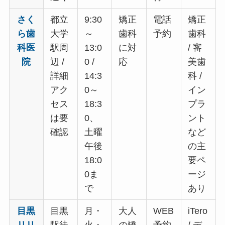
さく
都立
9:30
矯正
電話
矯正
ら歯
大学
～
歯科
予約
歯科
科医
駅周
13:0
に対
/ 審
院
辺 /
0 /
応
美歯
詳細
14:3
科 /
アク
0～
イン
セス
18:3
プラ
は要
0、
ント
確認
土曜
など
午後
の主
18:0
要ペ
0ま
ージ
で
あり
目黒
目黒
月・
大人
WEB
iTero
リリ
駅徒
火・
の矯
予約
/ デ