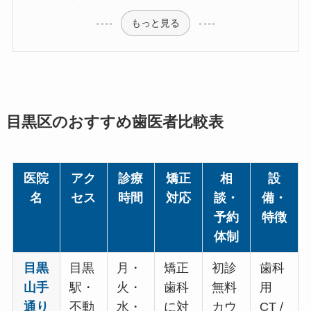
もっと見る
目黒区のおすすめ歯医者比較表
医院
アク
診療
矯正
相
設
名
セス
時間
対応
談・
備・
予約
特徴
体制
目黒
目黒
月・
矯正
初診
歯科
山手
駅・
火・
歯科
無料
用
通り
不動
水・
に対
カウ
CT /