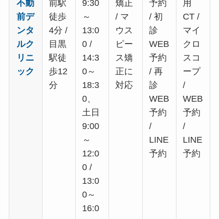
不動
前駅
9:30
矯正
予約
用
前デ
徒歩
～
/ マ
/ 初
CT /
ンタ
4分 /
13:0
ウス
診
マイ
ルク
目黒
0 /
ピー
WEB
クロ
リニ
駅徒
14:3
ス矯
予約
スコ
ック
歩12
0～
正に
/ 再
ープ
分
18:3
対応
診
/
0、
WEB
WEB
土日
予約
予約
9:00
/
/
～
LINE
LINE
12:0
予約
予約
0 /
13:0
0～
16:0