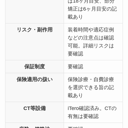
は18ヶ月目安、部分
矯正は6ヶ月目安の記
載あり
リスク・副作用
装着時間や適応症例
などの注意点は確認
可能。詳細リスクは
要確認
保証制度
要確認
保険適用の扱い
保険診療・自費診療
を選択できる旨の記
載あり
CT等設備
iTero確認済み。CTの
有無は要確認