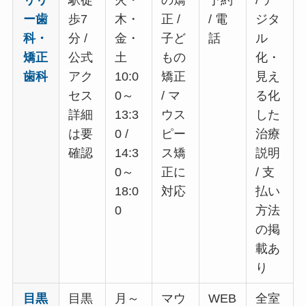
ー歯
歩7
木・
正 /
/ 電
ジタ
科・
分 /
金・
子ど
話
ル
矯正
公式
土
もの
化・
歯科
アク
10:0
矯正
見え
セス
0～
/ マ
る化
詳細
13:3
ウス
した
は要
0 /
ピー
治療
確認
14:3
ス矯
説明
0～
正に
/ 支
18:0
対応
払い
0
方法
の掲
載あ
り
目黒
目黒
月～
マウ
WEB
全室