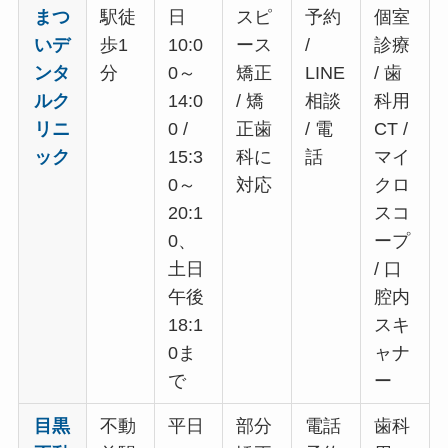
まつ
駅徒
日
スピ
予約
個室
いデ
歩1
10:0
ース
/
診療
ンタ
分
0～
矯正
LINE
/ 歯
ルク
14:0
/ 矯
相談
科用
リニ
0 /
正歯
/ 電
CT /
ック
15:3
科に
話
マイ
0～
対応
クロ
20:1
スコ
0、
ープ
土日
/ 口
午後
腔内
18:1
スキ
0ま
ャナ
で
ー
目黒
不動
平日
部分
電話
歯科